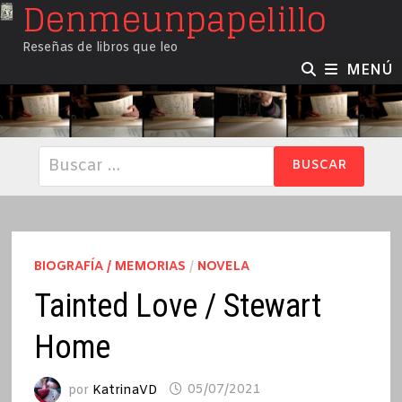
Denmeunpapelillo
Saltar
al
Reseñas de libros que leo
contenido
MENÚ
Buscar:
BIOGRAFÍA / MEMORIAS
/
NOVELA
Tainted Love / Stewart
Home
por
KatrinaVD
05/07/2021