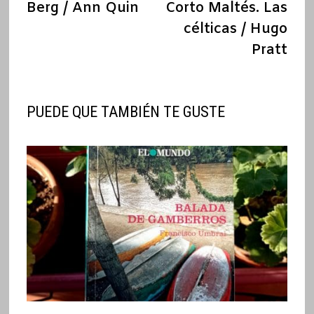
anterior:
sigu
Berg / Ann Quin
Corto Maltés. Las
de
célticas / Hugo
entradas
Pratt
PUEDE QUE TAMBIÉN TE GUSTE