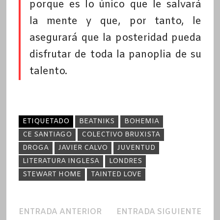
porque es lo único que le salvará
la mente y que, por tanto, le
asegurará que la posteridad pueda
disfrutar de toda la panoplia de su
talento.
ETIQUETADO
BEATNIKS
BOHEMIA
CE SANTIAGO
COLECTIVO BRUXISTA
DROGA
JAVIER CALVO
JUVENTUD
LITERATURA INGLESA
LONDRES
STEWART HOME
TAINTED LOVE
Navegación
Entrada
Ent
ENTRADA ANTERIOR
ENTRADA SIGUIENTE