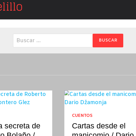
illo
Buscar:
CUENTOS
a secreta de
Cartas desde el
o Bolaño /
manicomio / Dario