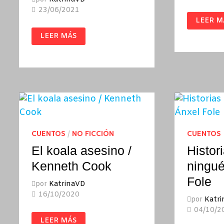
23/06/2021
SANGR
LEER M
CALLAD
RELATO
MANUAL
LEER MÁS
RESCAT
PARA
/
MUJERES
MONTE
DE
GLEZ
LA
LIMPIEZA
/
LUCIA
BERLIN
CUENTOS
/
NO FICCIÓN
CUENTOS
El koala asesino /
Histor
Kenneth Cook
ningué
Fole
por
KatrinaVD
16/10/2020
por
Katr
04/10/2
EL
LEER MÁS
KOALA