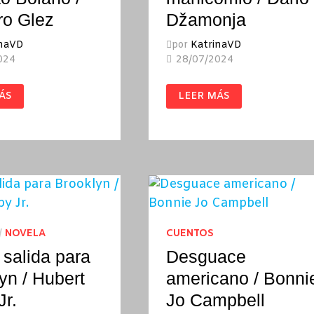
ro Glez
Džamonja
inaVD
por
KatrinaVD
024
28/07/2024
CARTAS
ÁS
LEER MÁS
DESDE
A
EL
MANICOMIO
TO
/
O
DARIO
DŽAMONJA
RO
/
NOVELA
CUENTOS
 salida para
Desguace
yn / Hubert
americano / Bonni
Jr.
Jo Campbell