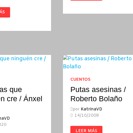
TED
CHIANG
E
ÁS
A.
S
ADOS
RO
CUENTOS
ias que
Putas asesinas /
n cre / Ánxel
Roberto Bolaño
por
KatrinaVD
14/10/2008
inaVD
020
PUTAS
LEER MÁS
ASESINAS