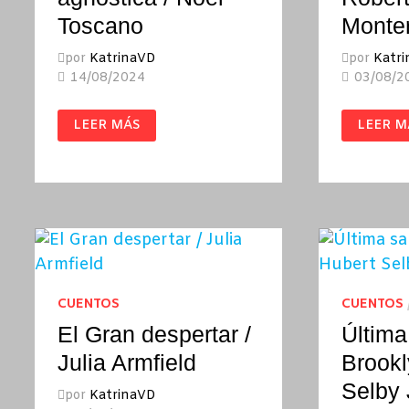
Toscano
Monte
por
KatrinaVD
por
Katr
14/08/2024
03/08/2
LA
LA
LEER MÁS
LEER M
BELLEZA
VIDA
AGNÓSTICA
SECRET
/
DE
NOEL
ROBER
TOSCANO
BOLAÑ
/
MONTE
GLEZ
CUENTOS
CUENTOS
El Gran despertar /
Última
Julia Armfield
Brookl
Selby 
por
KatrinaVD