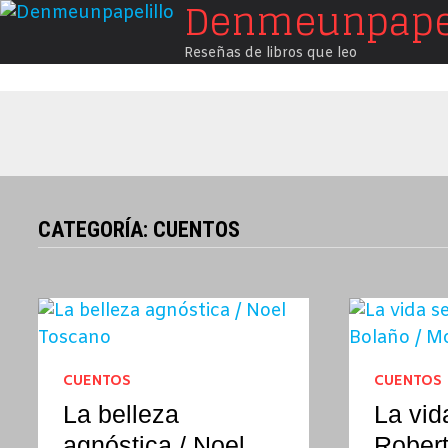
Denmeunpapel
Saltar
al
Reseñas de libros que leo
contenido
CATEGORÍA:
CUENTOS
CUENTOS
CUENTOS
La belleza
La vid
agnóstica / Noel
Robert