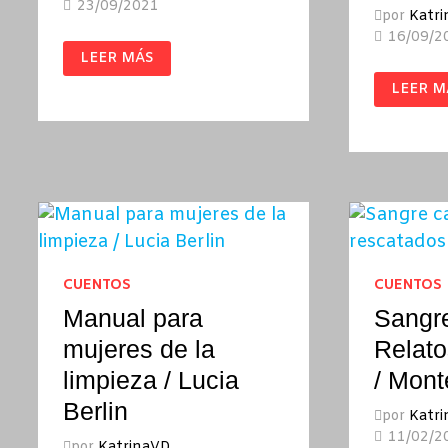
23/09/2021
por
Katr
16/09/2
EL
LEER MÁS
GRAN
DESPERTAR
ÚLTIMA
LEER M
/
SALIDA
JULIA
PARA
ARMFIELD
BROOK
/
HUBER
SELBY
JR.
CUENTOS
CUENTOS
Manual para
Sangre
mujeres de la
Relato
limpieza / Lucia
/ Mont
Berlin
por
Katr
11/02/2
por
KatrinaVD