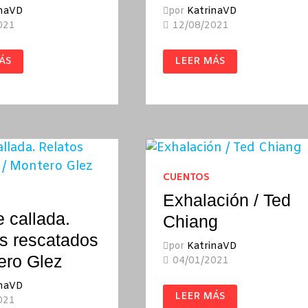
inaVD
por
KatrinaVD
021
12/08/2021
DESGUACE
ÁS
LEER MÁS
AMERICANO
/
LYN
BONNIE
JO
T
CAMPBELL
CUENTOS
Exhalación / Ted
 callada.
Chiang
s rescatados
por
KatrinaVD
ero Glez
04/01/2021
inaVD
EXHALACIÓN
LEER MÁS
/
021