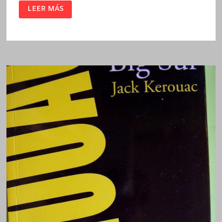
YONQUI
LEER MÁS
/
WILLIAM
S.
BURROUGHS