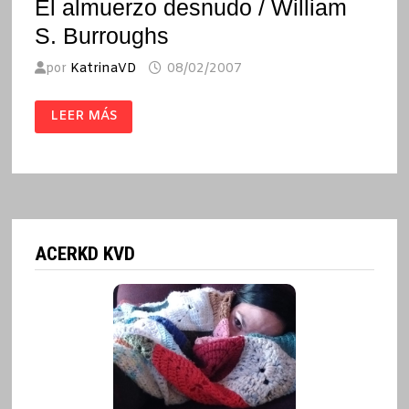
El almuerzo desnudo / William
S. Burroughs
por
KatrinaVD
08/02/2007
EL
LEER MÁS
ALMUERZO
DESNUDO
/
WILLIAM
S.
BURROUGHS
ACERKD KVD