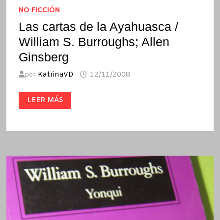
NO FICCIÓN
Las cartas de la Ayahuasca /
William S. Burroughs; Allen
Ginsberg
por
KatrinaVD
12/11/2008
LAS
LEER MÁS
CARTAS
DE
LA
AYAHUASCA
/
WILLIAM
S.
BURROUGHS;
ALLEN
GINSBERG