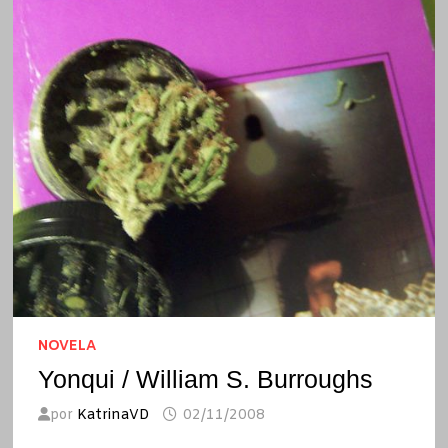
NOVELA
Yonqui / William S. Burroughs
por
KatrinaVD
02/11/2008