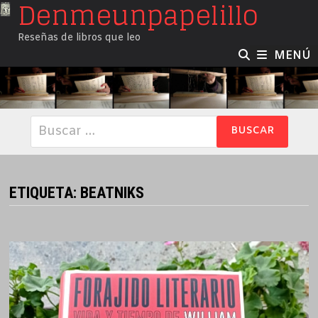
Denmeunpapelillo
Saltar
al
Reseñas de libros que leo
contenido
MENÚ
Buscar:
ETIQUETA:
BEATNIKS