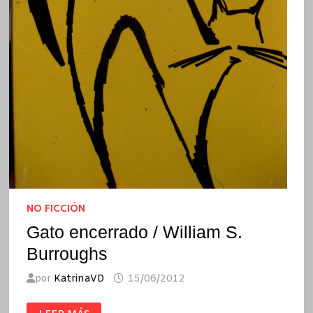
NO FICCIÓN
Gato encerrado / William S.
Burroughs
por
KatrinaVD
15/06/2012
GATO