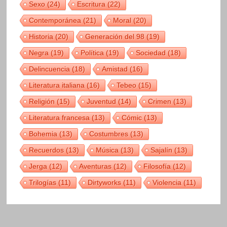
Sexo
(24)
Escritura
(22)
Contemporánea
(21)
Moral
(20)
Historia
(20)
Generación del 98
(19)
Negra
(19)
Política
(19)
Sociedad
(18)
Delincuencia
(18)
Amistad
(16)
Literatura italiana
(16)
Tebeo
(15)
Religión
(15)
Juventud
(14)
Crimen
(13)
Literatura francesa
(13)
Cómic
(13)
Bohemia
(13)
Costumbres
(13)
Recuerdos
(13)
Música
(13)
Sajalín
(13)
Jerga
(12)
Aventuras
(12)
Filosofía
(12)
Trilogías
(11)
Dirtyworks
(11)
Violencia
(11)