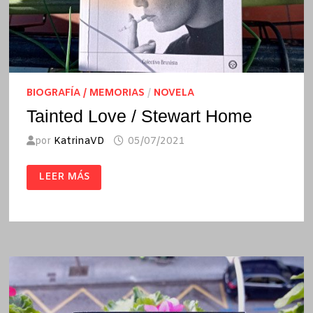
BIOGRAFÍA / MEMORIAS
/
NOVELA
Tainted Love / Stewart Home
por
KatrinaVD
05/07/2021
TAINTED
LEER MÁS
LOVE
/
STEWART
HOME