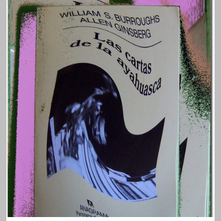
S.
BURROUGHS
Y
JACK
KEROUAC