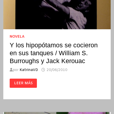
NOVELA
Y los hipopótamos se cocieron
en sus tanques / William S.
Burroughs y Jack Kerouac
por
KatrinaVD
20/06/2010
Y
LEER MÁS
LOS
HIPOPÓTAMOS
SE
COCIERON
EN
SUS
TANQUES
/
WILLIAM