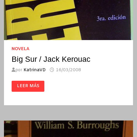
NOVELA
Big Sur / Jack Kerouac
por
KatrinaVD
16/03/2008
BIG
LEER MÁS
SUR
/
JACK
KEROUAC