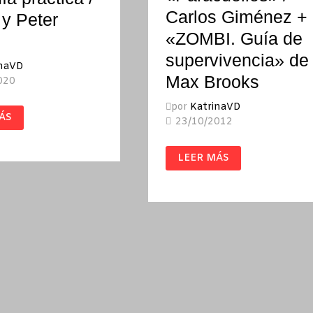
Carlos Giménez +
y Peter
«ZOMBI. Guía de
supervivencia» de
inaVD
Max Brooks
020
por
KatrinaVD
D
ÁS
O
23/10/2012
«PARACUELLOS»
LEER MÁS
CA
/
CARLOS
GIMÉNEZ
+
«ZOMBI.
GUÍA
DE
SUPERVIVENCIA»
DE
MAX
BROOKS