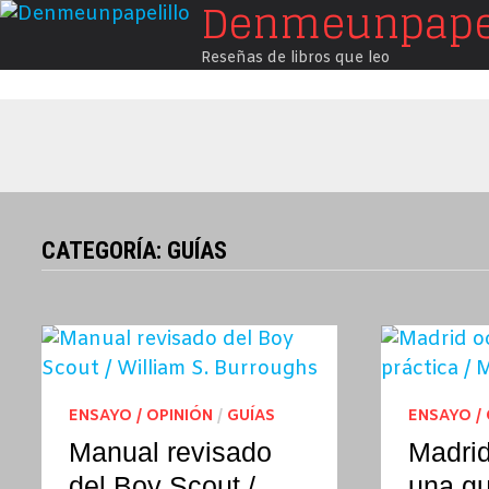
Denmeunpapel
Saltar
al
Reseñas de libros que leo
contenido
CATEGORÍA:
GUÍAS
ENSAYO / OPINIÓN
/
GUÍAS
ENSAYO /
Manual revisado
Madrid
del Boy Scout /
una gu