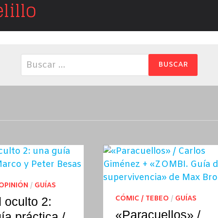
illo
Buscar:
 OPINIÓN
/
GUÍAS
CÓMIC / TEBEO
/
GUÍAS
 oculto 2:
«Paracuellos» /
ía práctica /