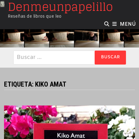
Denmeunpapelillo
Saltar
al
Reseñas de libros que leo
contenido
MENÚ
Buscar:
ETIQUETA:
KIKO AMAT