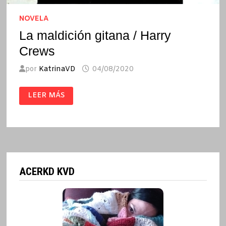
NOVELA
La maldición gitana / Harry
Crews
por
KatrinaVD
04/08/2020
LA
LEER MÁS
MALDICIÓN
GITANA
/
HARRY
CREWS
ACERKD KVD