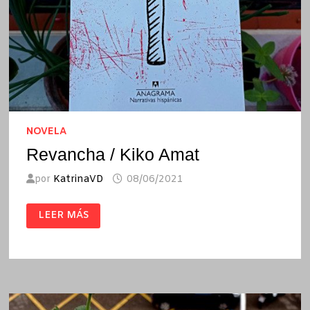
NOVELA
Revancha / Kiko Amat
por
KatrinaVD
08/06/2021
REVANCHA
LEER MÁS
/
KIKO
AMAT