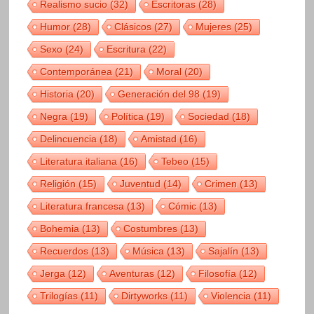
Realismo sucio
(32)
Escritoras
(28)
Humor
(28)
Clásicos
(27)
Mujeres
(25)
Sexo
(24)
Escritura
(22)
Contemporánea
(21)
Moral
(20)
Historia
(20)
Generación del 98
(19)
Negra
(19)
Política
(19)
Sociedad
(18)
Delincuencia
(18)
Amistad
(16)
Literatura italiana
(16)
Tebeo
(15)
Religión
(15)
Juventud
(14)
Crimen
(13)
Literatura francesa
(13)
Cómic
(13)
Bohemia
(13)
Costumbres
(13)
Recuerdos
(13)
Música
(13)
Sajalín
(13)
Jerga
(12)
Aventuras
(12)
Filosofía
(12)
Trilogías
(11)
Dirtyworks
(11)
Violencia
(11)