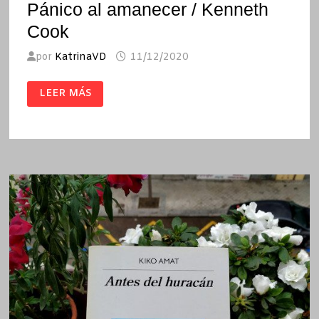
Pánico al amanecer / Kenneth
Cook
por
KatrinaVD
11/12/2020
PÁNICO
LEER MÁS
AL
AMANECER
/
KENNETH
COOK