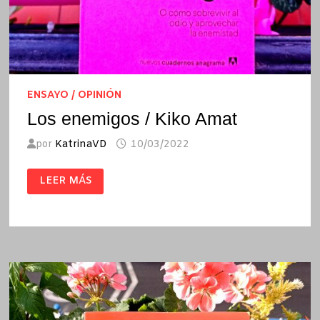
ENSAYO / OPINIÓN
Los enemigos / Kiko Amat
por
KatrinaVD
10/03/2022
LOS
LEER MÁS
ENEMIGOS
/
KIKO
AMAT