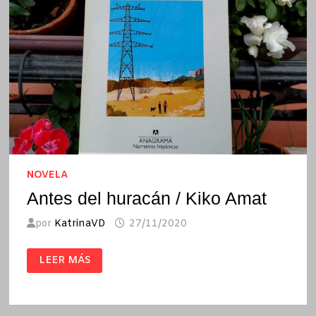
NOVELA
Antes del huracán / Kiko Amat
por
KatrinaVD
27/11/2020
ANTES
LEER MÁS
DEL
HURACÁN
/
KIKO
AMAT