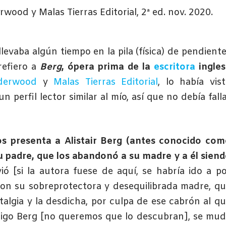
ood y Malas Tierras Editorial, 2ª ed. nov. 2020.
llevaba algún tiempo en la pila (física) de pendient
efiero a
Berg
, ópera prima de la
escritora
ingles
derwood
y
Malas Tierras Editorial
, lo había vis
erfil lector similar al mío, así que no debía fall
os presenta a Alistair Berg (antes conocido co
su padre, que los abandonó a su madre y a él sien
ó [si la autora fuese de aquí, se habría ido a p
con su sobreprotectora y desequilibrada madre, q
algia y la desdicha, por culpa de ese cabrón al q
digo Berg [no queremos que lo descubran], se mu