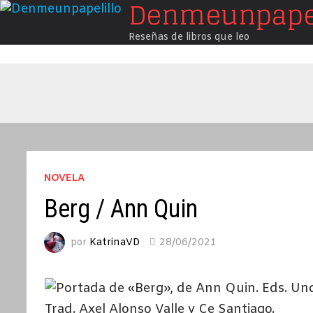
Denmeunpapel
Saltar
al
Reseñas de libros que leo
contenido
NOVELA
Berg / Ann Quin
por
KatrinaVD
28/06/2021