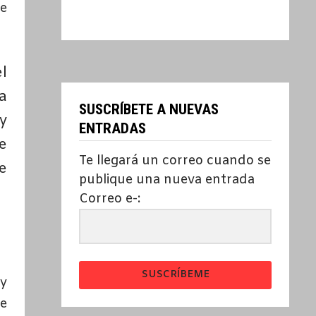
de
l
a
SUSCRÍBETE A NUEVAS
y
ENTRADAS
e
Te llegará un correo cuando se
e
publique una nueva entrada
Correo e-:
SUSCRÍBEME
y
se