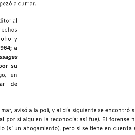
pezó a currar.
itorial
echos
Soho y
964; a
ssages
por su
go, en
mar de
ar, avisó a la poli, y al día siguiente se encontró 
l por si alguien la reconocía: así fue). El forense 
o (sí un ahogamiento), pero si se tiene en cuenta 