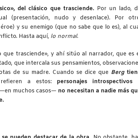
ico», del clásico que trasciende.
Por un lado, 
ual (presentación, nudo y desenlace). Por otro
roe) y su enemigo (que no sabe que lo es), al cu
flicto. Hasta aquí,
lo normal
.
que trasciende», y ahí sitúo al narrador, que es 
ado, que intercala sus pensamientos, observacion
notas de su madre. Cuando se dice que
Berg
tien
refieren a estos:
personajes introspectivos 
e —en muchos casos—
no necesitan a nadie más q
e.
 se pueden destacar de la obra.
No obstante, h