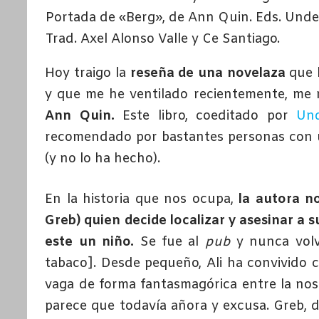
Portada de «Berg», de Ann Quin. Eds. Underw
Trad. Axel Alonso Valle y Ce Santiago.
Hoy traigo la
reseña de una novelaza
que 
y que me he ventilado recientemente, me r
Ann Quin.
Este libro, coeditado por
Un
recomendado por bastantes personas con un p
(y no lo ha hecho).
En la historia que nos ocupa,
la autora n
Greb) quien decide localizar y asesinar a 
este un niño.
Se fue al
pub
y nunca volvi
tabaco]. Desde pequeño, Ali ha convivido 
vaga de forma fantasmagórica entre la nost
parece que todavía añora y excusa. Greb, 