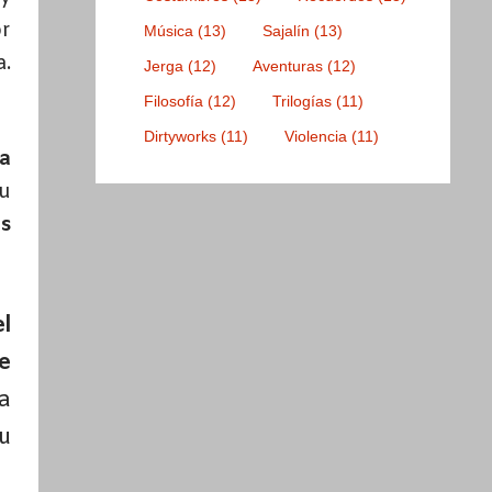
or
Música
(13)
Sajalín
(13)
a.
Jerga
(12)
Aventuras
(12)
Filosofía
(12)
Trilogías
(11)
Dirtyworks
(11)
Violencia
(11)
 a
u
os
l
e
a
u