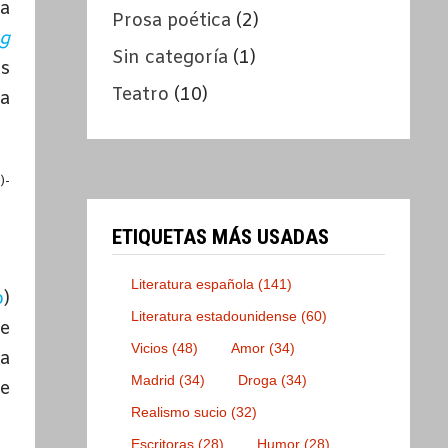
la
Prosa poética
(2)
ng
Sin categoría
(1)
s
Teatro
(10)
ra
)-
ETIQUETAS MÁS USADAS
Literatura española
(141)
o
)
Literatura estadounidense
(60)
de
Vicios
(48)
Amor
(34)
ha
Madrid
(34)
Droga
(34)
te
Realismo sucio
(32)
Escritoras
(28)
Humor
(28)