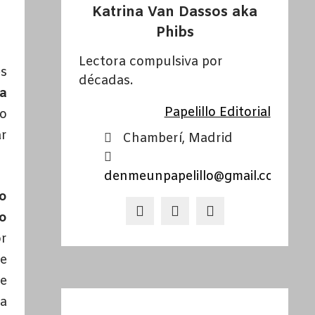
Katrina Van Dassos aka
Phibs
Lectora compulsiva por
es
décadas.
a
Papelillo Editorial
to
ar
Chamberí, Madrid
denmeunpapelillo@gmail.com
mo
do
or
ue
ue
da