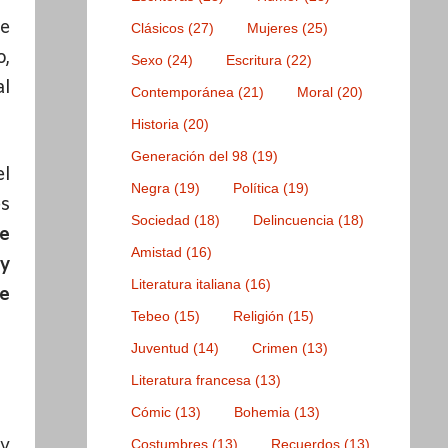
de
Clásicos
(27)
Mujeres
(25)
,
Sexo
(24)
Escritura
(22)
al
Contemporánea
(21)
Moral
(20)
Historia
(20)
Generación del 98
(19)
el
Negra
(19)
Política
(19)
es
Sociedad
(18)
Delincuencia
(18)
e
Amistad
(16)
y
Literatura italiana
(16)
ue
Tebeo
(15)
Religión
(15)
Juventud
(14)
Crimen
(13)
Literatura francesa
(13)
Cómic
(13)
Bohemia
(13)
ay
Costumbres
(13)
Recuerdos
(13)