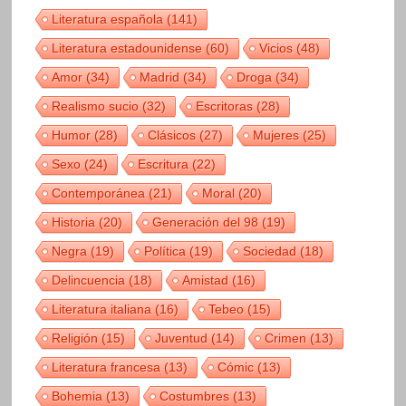
Literatura española
(141)
Literatura estadounidense
(60)
Vicios
(48)
Amor
(34)
Madrid
(34)
Droga
(34)
Realismo sucio
(32)
Escritoras
(28)
Humor
(28)
Clásicos
(27)
Mujeres
(25)
Sexo
(24)
Escritura
(22)
Contemporánea
(21)
Moral
(20)
Historia
(20)
Generación del 98
(19)
Negra
(19)
Política
(19)
Sociedad
(18)
Delincuencia
(18)
Amistad
(16)
Literatura italiana
(16)
Tebeo
(15)
Religión
(15)
Juventud
(14)
Crimen
(13)
Literatura francesa
(13)
Cómic
(13)
Bohemia
(13)
Costumbres
(13)