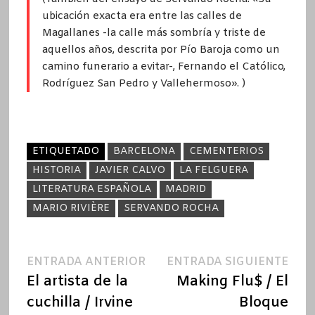
ubicación exacta era entre las calles de
Magallanes -la calle más sombría y triste de
aquellos años, descrita por Pío Baroja como un
camino funerario a evitar-, Fernando el Católico,
Rodríguez San Pedro y Vallehermoso». )
ETIQUETADO
BARCELONA
CEMENTERIOS
HISTORIA
JAVIER CALVO
LA FELGUERA
LITERATURA ESPAÑOLA
MADRID
MARIO RIVIÈRE
SERVANDO ROCHA
Navegación
Entrada
Ent
ENTRADA ANTERIOR
ENTRADA SIGUIENTE
anterior:
sigu
El artista de la
Making Flu$ / El
de
cuchilla / Irvine
Bloque