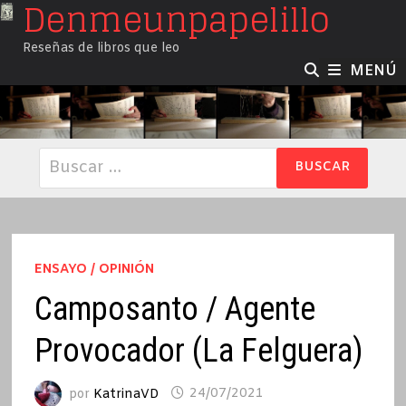
Denmeunpapelillo
Saltar
al
Reseñas de libros que leo
contenido
MENÚ
Buscar:
ENSAYO / OPINIÓN
Camposanto / Agente
Provocador (La Felguera)
por
KatrinaVD
24/07/2021