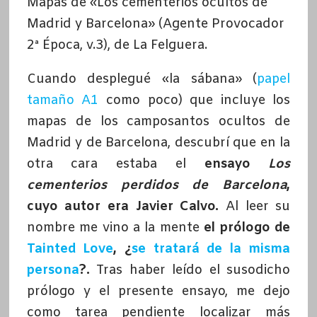
Mapas de «Los cementerios ocultos de
Madrid y Barcelona» (Agente Provocador
2ª Época, v.3), de La Felguera.
Cuando desplegué «la sábana» (
papel
tamaño A1
como poco) que incluye los
mapas de los camposantos ocultos de
Madrid y de Barcelona, descubrí que en la
otra cara estaba el
ensayo
Los
cementerios perdidos de Barcelona
,
cuyo autor era Javier Calvo.
Al leer su
nombre me vino a la mente
el prólogo de
Tainted Love
, ¿
se tratará de la misma
persona
?.
Tras haber leído el susodicho
prólogo y el presente ensayo, me dejo
como tarea pendiente localizar más