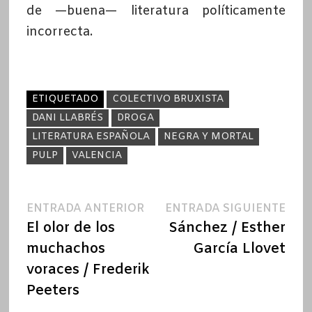
de —buena— literatura políticamente
incorrecta.
ETIQUETADO
COLECTIVO BRUXISTA
DANI LLABRÉS
DROGA
LITERATURA ESPAÑOLA
NEGRA Y MORTAL
PULP
VALENCIA
Navegación
Entrada
Ent
ENTRADA ANTERIOR
ENTRADA SIGUIENTE
anterior:
sigu
El olor de los
Sánchez / Esther
de
muchachos
García Llovet
entradas
voraces / Frederik
Peeters