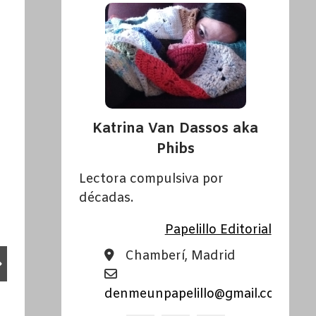
Katrina Van Dassos aka
Phibs
Lectora compulsiva por
décadas.
Papelillo Editorial
CUENTOS
CUENTOS
Chamberí, Madrid
La vida secreta de Roberto
Cartas desde el 
Bolaño / Montero Glez
Dario Džamonja
denmeunpapelillo@gmail.com
By KatrinaVD
/ 03/08/2024
By KatrinaVD
/ 28/07/