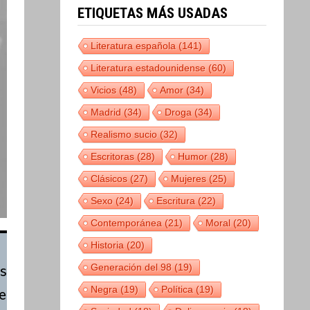
ETIQUETAS MÁS USADAS
Literatura española
(141)
Literatura estadounidense
(60)
Vicios
(48)
Amor
(34)
Madrid
(34)
Droga
(34)
Realismo sucio
(32)
Escritoras
(28)
Humor
(28)
Clásicos
(27)
Mujeres
(25)
Sexo
(24)
Escritura
(22)
Contemporánea
(21)
Moral
(20)
Historia
(20)
Generación del 98
(19)
s
Negra
(19)
Política
(19)
e