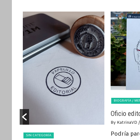
BIOGRAFÍA / M
Oficio edi
By KatrinaVD
/
Podría par
SIN CATEGORÍA
caba