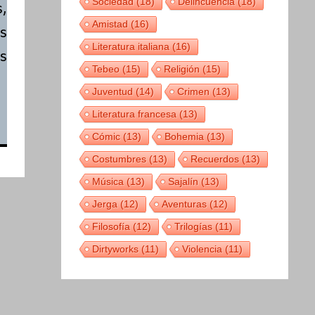
Sociedad
(18)
Delincuencia
(18)
,
Amistad
(16)
s
Literatura italiana
(16)
s
Tebeo
(15)
Religión
(15)
Juventud
(14)
Crimen
(13)
Literatura francesa
(13)
Cómic
(13)
Bohemia
(13)
Costumbres
(13)
Recuerdos
(13)
Música
(13)
Sajalín
(13)
Jerga
(12)
Aventuras
(12)
Filosofía
(12)
Trilogías
(11)
Dirtyworks
(11)
Violencia
(11)