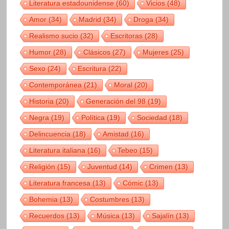
Literatura estadounidense
(60)
Vicios
(48)
Amor
(34)
Madrid
(34)
Droga
(34)
Realismo sucio
(32)
Escritoras
(28)
Humor
(28)
Clásicos
(27)
Mujeres
(25)
Sexo
(24)
Escritura
(22)
Contemporánea
(21)
Moral
(20)
Historia
(20)
Generación del 98
(19)
Negra
(19)
Política
(19)
Sociedad
(18)
Delincuencia
(18)
Amistad
(16)
Literatura italiana
(16)
Tebeo
(15)
Religión
(15)
Juventud
(14)
Crimen
(13)
Literatura francesa
(13)
Cómic
(13)
Bohemia
(13)
Costumbres
(13)
Recuerdos
(13)
Música
(13)
Sajalín
(13)