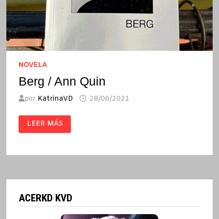
NOVELA
Berg / Ann Quin
por
KatrinaVD
28/06/2021
BERG
LEER MÁS
/
ANN
QUIN
ACERKD KVD