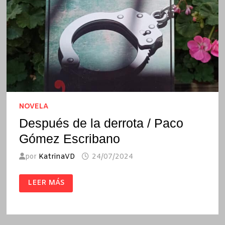
NOVELA
Después de la derrota / Paco
Gómez Escribano
por
KatrinaVD
24/07/2024
DESPUÉS
LEER MÁS
DE
LA
DERROTA
/
PACO
GÓMEZ