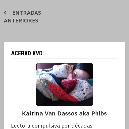
Navegación
ENTRADAS
ANTERIORES
de
entradas
ACERKD KVD
Katrina Van Dassos aka Phibs
Lectora compulsiva por décadas.