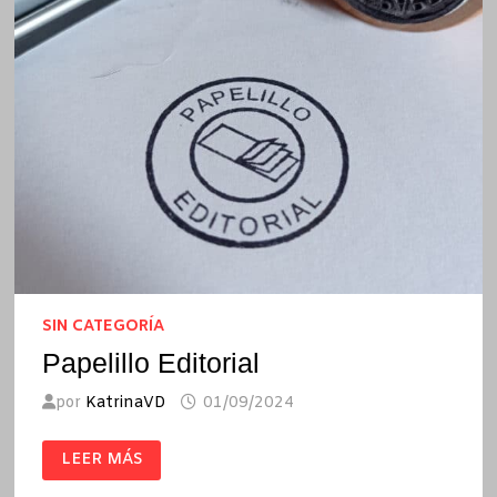
SIN CATEGORÍA
Papelillo Editorial
por
KatrinaVD
01/09/2024
PAPELILLO
LEER MÁS
EDITORIAL