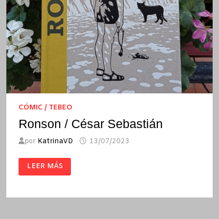
CÓMIC / TEBEO
Ronson / César Sebastián
por
KatrinaVD
13/07/2023
RONSON
LEER MÁS
/
CÉSAR
SEBASTIÁN