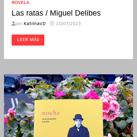
NOVELA
Las ratas / Miguel Delibes
por
KatrinaVD
10/07/2023
LAS
LEER MÁS
RATAS
/
MIGUEL
DELIBES