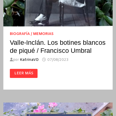
BIOGRAFÍA / MEMORIAS
Valle-Inclán. Los botines blancos
de piqué / Francisco Umbral
por
KatrinaVD
07/08/2023
VALLE-
LEER MÁS
INCLÁN.
LOS
BOTINES
BLANCOS
DE
PIQUÉ
/
FRANCISCO
UMBRAL