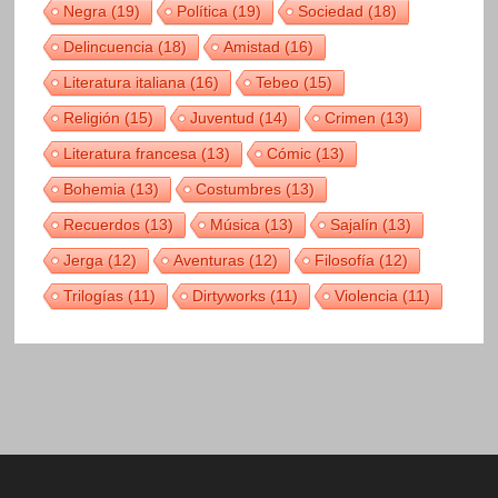
Negra
(19)
Política
(19)
Sociedad
(18)
Delincuencia
(18)
Amistad
(16)
Literatura italiana
(16)
Tebeo
(15)
Religión
(15)
Juventud
(14)
Crimen
(13)
Literatura francesa
(13)
Cómic
(13)
Bohemia
(13)
Costumbres
(13)
Recuerdos
(13)
Música
(13)
Sajalín
(13)
Jerga
(12)
Aventuras
(12)
Filosofía
(12)
Trilogías
(11)
Dirtyworks
(11)
Violencia
(11)