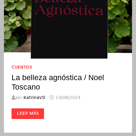
CUENTOS
La belleza agnóstica / Noel
Toscano
por
KatrinaVD
14/08/2024
LA
LEER MÁS
BELLEZA
AGNÓSTICA
/
NOEL
TOSCANO