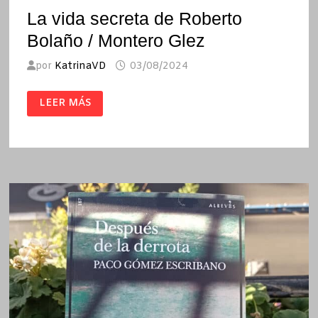
La vida secreta de Roberto
Bolaño / Montero Glez
por
KatrinaVD
03/08/2024
LA
LEER MÁS
VIDA
SECRETA
DE
ROBERTO
BOLAÑO
/
MONTERO
GLEZ