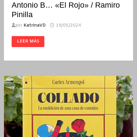
Antonio B… «El Rojo» / Ramiro
Pinilla
por
KatrinaVD
19/05/2024
ANTONIO
LEER MÁS
B…
«EL
ROJO»
/
RAMIRO
PINILLA