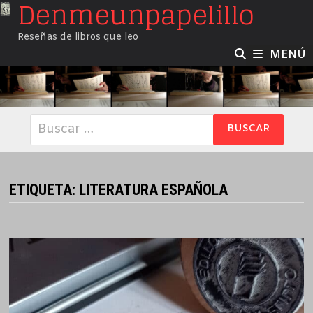
Denmeunpapelillo
Saltar
al
Reseñas de libros que leo
contenido
MENÚ
Buscar:
ETIQUETA:
LITERATURA ESPAÑOLA