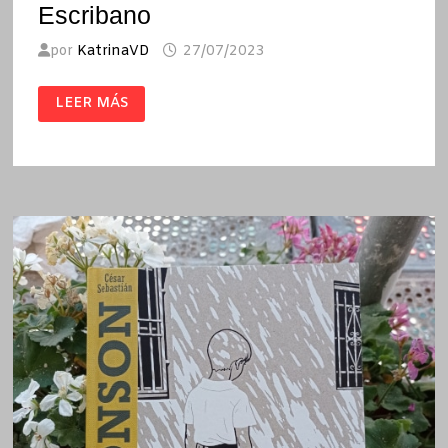
Escribano
por
KatrinaVD
27/07/2023
NARCOPISO
LEER MÁS
/
PACO
GÓMEZ
ESCRIBANO