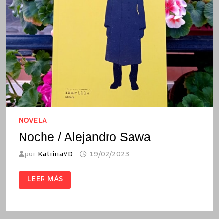
NOVELA
Noche / Alejandro Sawa
por
KatrinaVD
19/02/2023
NOCHE
LEER MÁS
/
ALEJANDRO
SAWA