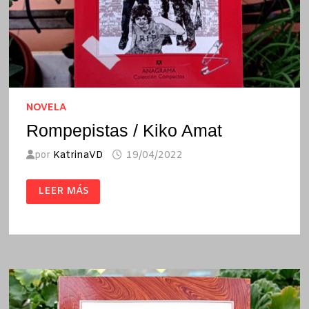
NOVELA
Rompepistas / Kiko Amat
por
KatrinaVD
19/04/2022
ROMPEPISTAS
LEER MÁS
/
KIKO
AMAT