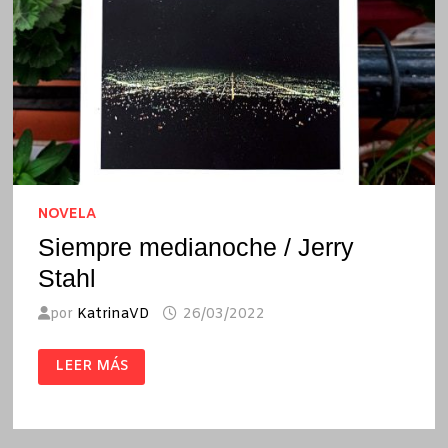
NOVELA
Siempre medianoche / Jerry
Stahl
por
KatrinaVD
26/03/2022
SIEMPRE
LEER MÁS
MEDIANOCHE
/
JERRY
STAHL