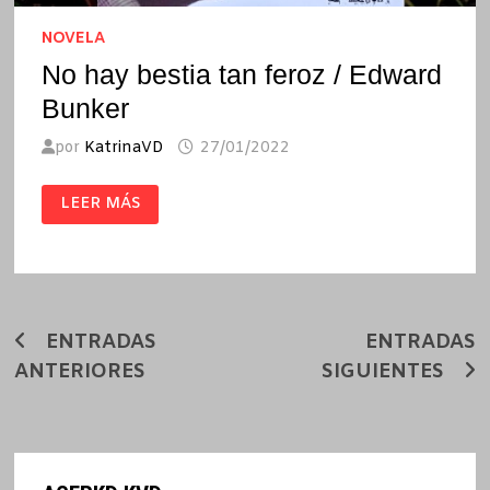
NOVELA
No hay bestia tan feroz / Edward
Bunker
por
KatrinaVD
27/01/2022
NO
LEER MÁS
HAY
BESTIA
TAN
FEROZ
/
EDWARD
BUNKER
Navegación
ENTRADAS
ENTRADAS
ANTERIORES
SIGUIENTES
de
entradas