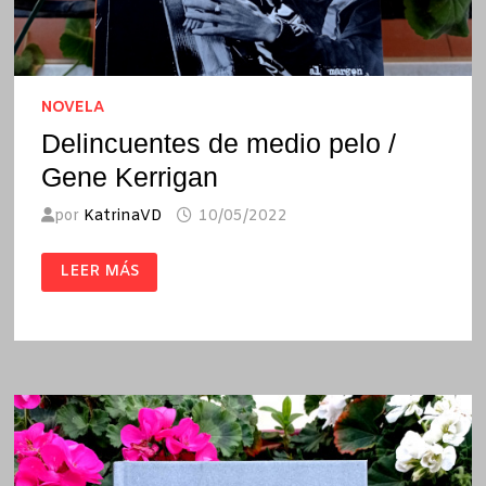
NOVELA
Delincuentes de medio pelo /
Gene Kerrigan
por
KatrinaVD
10/05/2022
DELINCUENTES
LEER MÁS
DE
MEDIO
PELO
/
GENE
KERRIGAN