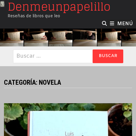
Denmeunpapelillo
Saltar
al
Reseñas de libros que leo
contenido
MENÚ
Buscar:
CATEGORÍA:
NOVELA