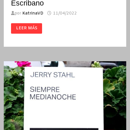
Escribano
por
KatrinaVD
11/04/2022
MADRID
LEER MÁS
PRISIÓN
/
PACO
GÓMEZ
ESCRIBANO