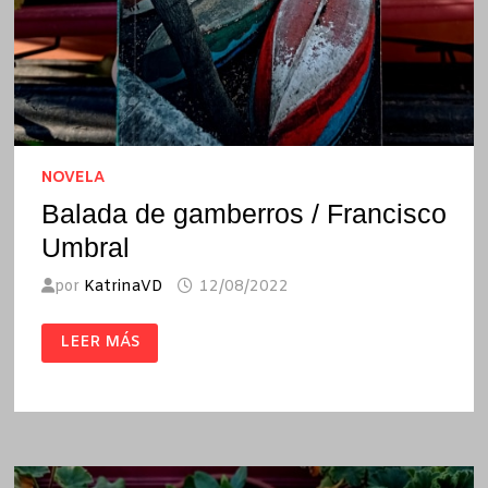
NOVELA
Balada de gamberros / Francisco
Umbral
por
KatrinaVD
12/08/2022
BALADA
LEER MÁS
DE
GAMBERROS
/
FRANCISCO
UMBRAL