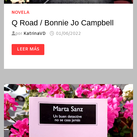
NOVELA
Q Road / Bonnie Jo Campbell
por
KatrinaVD
01/06/2022
Q
LEER MÁS
ROAD
/
BONNIE
JO
CAMPBELL