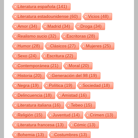
Literatura española
(141)
Literatura estadounidense
(60)
Vicios
(48)
Amor
(34)
Madrid
(34)
Droga
(34)
Realismo sucio
(32)
Escritoras
(28)
Humor
(28)
Clásicos
(27)
Mujeres
(25)
Sexo
(24)
Escritura
(22)
Contemporánea
(21)
Moral
(20)
Historia
(20)
Generación del 98
(19)
Negra
(19)
Política
(19)
Sociedad
(18)
Delincuencia
(18)
Amistad
(16)
Literatura italiana
(16)
Tebeo
(15)
Religión
(15)
Juventud
(14)
Crimen
(13)
Literatura francesa
(13)
Cómic
(13)
Bohemia
(13)
Costumbres
(13)