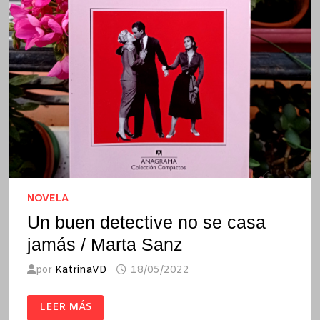
NOVELA
Un buen detective no se casa
jamás / Marta Sanz
por
KatrinaVD
18/05/2022
UN
LEER MÁS
BUEN