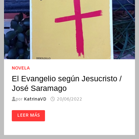
NOVELA
El Evangelio según Jesucristo /
José Saramago
por
KatrinaVD
20/06/2022
EL
LEER MÁS
EVANGELIO
SEGÚN
JESUCRISTO
/
JOSÉ
SARAMAGO