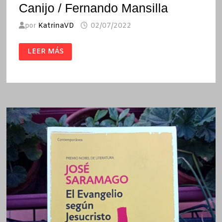
Canijo / Fernando Mansilla
por
KatrinaVD
02/07/2022
CANIJO
LEER MÁS
/
FERNANDO
MANSILLA