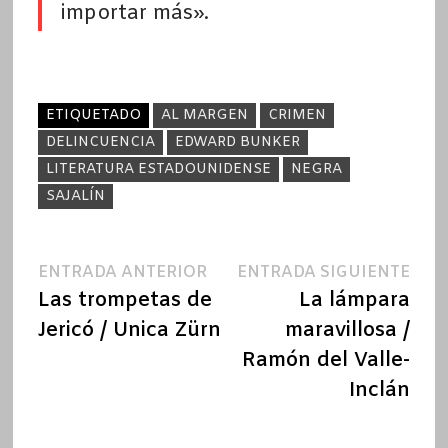
importar más».
ETIQUETADO
AL MARGEN
CRIMEN
DELINCUENCIA
EDWARD BUNKER
LITERATURA ESTADOUNIDENSE
NEGRA
SAJALÍN
Navegación
Entrada
Ent
ENTRADA ANTERIOR
ENTRADA SIGUIENTE
anterior:
sigu
Las trompetas de
La lámpara
de
Jericó / Unica Zürn
maravillosa /
entradas
Ramón del Valle-
Inclán