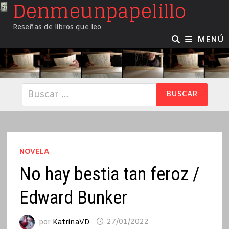
Denmeunpapelillo
Saltar
al
Reseñas de libros que leo
contenido
MENÚ
Buscar:
NOVELA
No hay bestia tan feroz /
Edward Bunker
por
KatrinaVD
27/01/2022