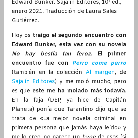
Edward Bunker. Sajalín Editores, 10ª ed.,
enero 2021. Traducción de Laura Sales
Gutiérrez.
Hoy os
traigo el segundo encuentro con
Edward Bunker, esta vez con su novela
No hay bestia tan feroz
.
El primer
encuentro fue con
Perro come perro
(también en la colección
Al margen
, de
Sajalín Editores
) y me moló mucho, pero
es que
este me ha molado más todavía
.
En la faja (DEP, ya hice de Capitán
Planeta) ponía que Tarantino dijo que se
trata de «La mejor novela criminal en
primera persona que jamás haya leído» y
me lo creo, no parece un
hype
de esos (si