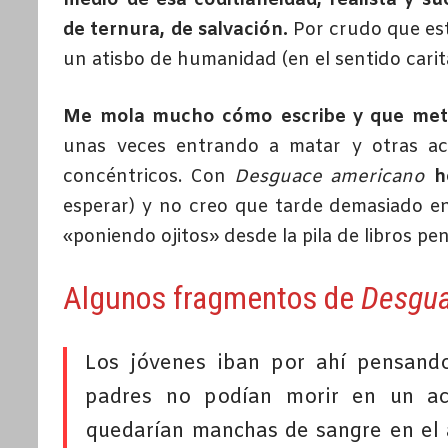
medio de esa coditianeidad, realista y su
de ternura, de salvación.
Por crudo que es
un atisbo de humanidad (en el sentido carit
Me mola mucho cómo escribe y que meta 
unas veces entrando a matar y otras a
concéntricos. Con
Desguace americano
h
esperar) y no creo que tarde demasiado 
«poniendo ojitos» desde la pila de libros pe
Algunos fragmentos de
Desgua
Los jóvenes iban por ahí pensand
padres no podían morir en un acc
quedarían manchas de sangre en el 