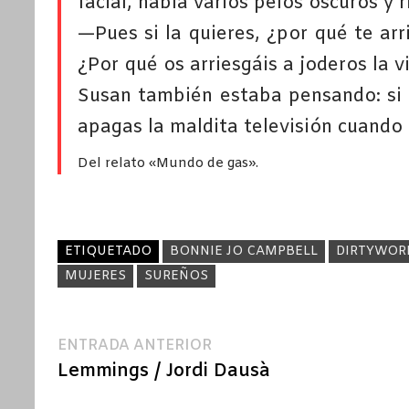
facial, había varios pelos oscuros y r
—Pues si la quieres, ¿por qué te a
¿Por qué os arriesgáis a joderos la v
Susan también estaba pensando: si e
apagas la maldita televisión cuando 
Del relato «Mundo de gas».
ETIQUETADO
BONNIE JO CAMPBELL
DIRTYWOR
MUJERES
SUREÑOS
Navegación
Entrada
ENTRADA ANTERIOR
anterior:
Lemmings / Jordi Dausà
de