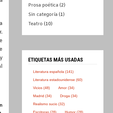
ra
Prosa poética
(2)
Sin categoría
(1)
a
Teatro
(10)
.
e
e
y
ETIQUETAS MÁS USADAS
l
Literatura española
(141)
Literatura estadounidense
(60)
Vicios
(48)
Amor
(34)
Madrid
(34)
Droga
(34)
Realismo sucio
(32)
n
Escritoras
(28)
Humor
(28)