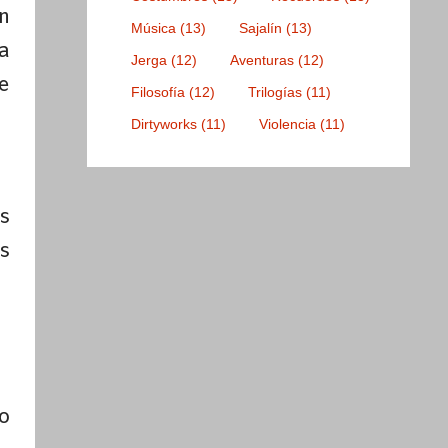
n
Música
(13)
Sajalín
(13)
a
Jerga
(12)
Aventuras
(12)
e
Filosofía
(12)
Trilogías
(11)
Dirtyworks
(11)
Violencia
(11)
s
s
o