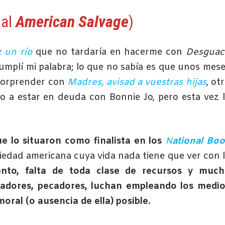
nal
American Salvage
)
 un río
que no tardaría en hacerme con
Desguac
cumplí mi palabra; lo que no sabía es que unos mes
sorprender con
Madres, avisad a vuestras hijas
, ot
lvo a estar en deuda con Bonnie Jo, pero esta vez 
e lo situaron como finalista en los
N
ational Bo
ciedad americana cuya vida nada tiene que ver con 
ento, falta de toda clase de recursos y much
cadores, pecadores, luchan empleando los medio
oral (o ausencia de ella) posible.