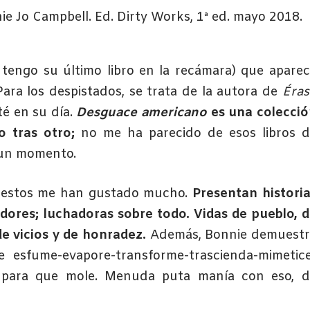
 Jo Campbell. Ed. Dirty Works, 1ª ed. mayo 2018.
 tengo su último libro en la recámara) que apare
Para los despistados, se trata de la autora de
Éras
té en su día.
Desguace americano
es una colecció
o tras otro;
no me ha parecido de esos libros 
o un momento.
, estos me han gustado mucho.
Presentan histori
dores; luchadoras sobre todo. Vidas de pueblo, 
 de vicios y de honradez.
Además, Bonnie demuestr
 esfume-evapore-transforme-trascienda-mimetice
o para que mole. Menuda puta manía con eso, d