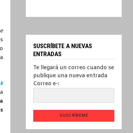
e
es
SUSCRÍBETE A NUEVAS
ro
ENTRADAS
la
Te llegará un correo cuando se
publique una nueva entrada
ok
Correo e-:
la
a
s
SUSCRÍBEME