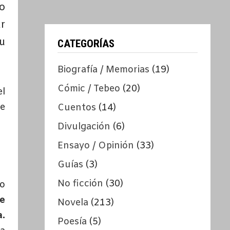
o
r
u
CATEGORÍAS
Biografía / Memorias
(19)
Cómic / Tebeo
(20)
el
ue
Cuentos
(14)
Divulgación
(6)
Ensayo / Opinión
(33)
Guías
(3)
No ficción
(30)
o
ie
Novela
(213)
a.
Poesía
(5)