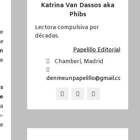
Katrina Van Dassos aka
Phibs
Lectora compulsiva por
ce
décadas.
e
Papelillo Editorial
n
de
Chamberí, Madrid
denmeunpapelillo@gmail.com
as
de
a
-
e