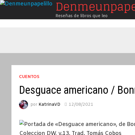
Denmeunpapel
Saltar
al
Reseñas de libros que leo
contenido
CUENTOS
Desguace americano / Bon
por
KatrinaVD
12/08/2021