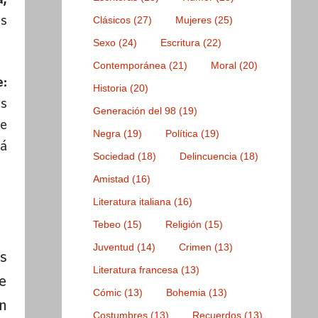
a,
os
Clásicos
(27)
Mujeres
(25)
Sexo
(24)
Escritura
(22)
Contemporánea
(21)
Moral
(20)
:
Historia
(20)
s
Generación del 98
(19)
e
Negra
(19)
Política
(19)
tá
Sociedad
(18)
Delincuencia
(18)
Amistad
(16)
Literatura italiana
(16)
Tebeo
(15)
Religión
(15)
Juventud
(14)
Crimen
(13)
s
Literatura francesa
(13)
e
Cómic
(13)
Bohemia
(13)
n
Costumbres
(13)
Recuerdos
(13)