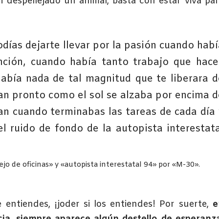
 despellejado un animal, basta con estar viva pa
ías dejarte llevar por la pasión cuando habí
ción, cuando había tanto trabajo que hacer
bía nada de tal magnitud que te liberara d
an pronto como el sol se alzaba por encima d
ban cuando terminabas las tareas de cada día 
l ruido de fondo de la autopista interestata
jo de oficinas» y «autopista interestatal 94» por «M-30».
 entiendes, ¡joder si los entiendes! Por suerte,
e