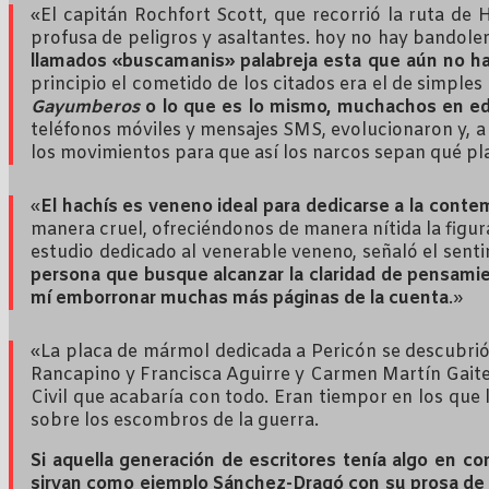
«El capitán Rochfort Scott, que recorrió la ruta de 
profusa de peligros y asaltantes. hoy no hay bandoler
llamados «buscamanis» palabreja esta que aún no ha
principio el cometido de los citados era el de simples
Gayumberos
o lo que es lo mismo, muchachos en eda
teléfonos móviles y mensajes SMS, evolucionaron y, a 
los movimientos para que así los narcos sepan qué play
«
El hachís es veneno ideal para dedicarse a la conte
manera cruel, ofreciéndonos de manera nítida la figu
estudio dedicado al venerable veneno, señaló el sent
persona que busque alcanzar la claridad de pensami
mí emborronar muchas más páginas de la cuenta
.»
«La placa de mármol dedicada a Pericón se descubrió 
Rancapino y Francisca Aguirre y Carmen Martín Gaite 
Civil que acabaría con todo. Eran tiempor en los que
sobre los escombros de la guerra.
Si aquella generación de escritores tenía algo en co
sirvan como ejemplo Sánchez-Dragó con su prosa de n