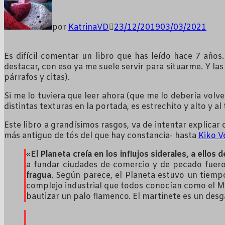
por
KatrinaVD
23/12/2019
03/03/2021
Es difícil comentar un libro que has leído hace 7 años
destacar, con eso ya me suele servir para situarme. Y l
párrafos y citas).
Si me lo tuviera que leer ahora (que me lo debería volv
distintas texturas en la portada, es estrechito y alto y 
Este libro a grandísimos rasgos, va de intentar explicar 
más antiguo de tós del que hay constancia- hasta
Kiko V
«
El Planeta creía en los influjos siderales, a ell
a fundar ciudades de comercio y de pecado fuero
fragua
. Según parece, el Planeta estuvo un tiem
complejo industrial que todos conocían como el Mar
bautizar un palo flamenco. El martinete es un desg