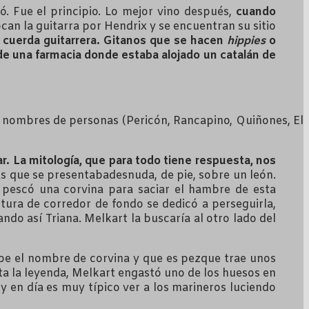
. Fue el principio. Lo mejor vino después,
cuando
an la guitarra por Hendrix y se encuentran su sitio
cuerda guitarrera. Gitanos que se hacen
hippies
o
 de una farmacia donde estaba alojado un catalán de
 nombres de personas (Pericón, Rancapino, Quiñones, El
ar. La mitología, que para todo tiene respuesta, nos
as que se presentabadesnuda, de pie, sobre un león.
 pescó una corvina para saciar el hambre de esta
tura de corredor de fondo se dedicó a perseguirla,
ndo así Triana. Melkart la buscaría al otro lado del
be el nombre de corvina y que es pezque trae unos
ta la leyenda, Melkart engastó uno de los huesos en
oy en día es muy típico ver a los marineros luciendo