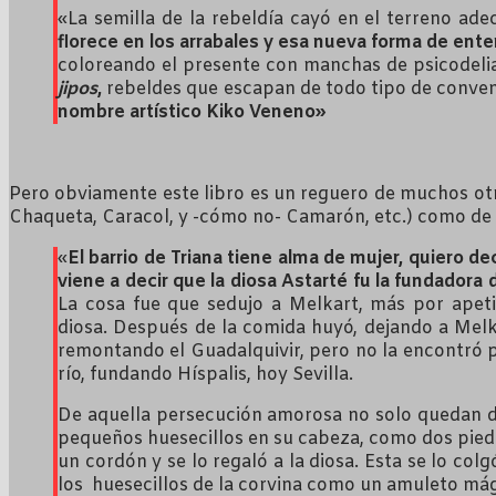
«La semilla de la rebeldía cayó en el terreno ad
florece en los arrabales y esa nueva forma de enten
coloreando el presente con manchas de psicodeli
jipos
,
rebeldes que escapan de todo tipo de conve
nombre artístico Kiko Veneno»
Pero obviamente este libro es un reguero de muchos ot
Chaqueta, Caracol, y -cómo no- Camarón, etc.) como de l
«
El barrio de Triana tiene alma de mujer, quiero d
viene a decir que la diosa Astarté fu la fundadora 
La cosa fue que sedujo a Melkart, más por apet
diosa. Después de la comida huyó, dejando a Melka
remontando el Guadalquivir, pero no la encontró pue
río, fundando Híspalis, hoy Sevilla.
De aquella persecución amorosa no solo quedan do
pequeños huesecillos en su cabeza, como dos piedr
un cordón y se lo regaló a la diosa. Esta se lo col
los huesecillos de la corvina como un amuleto má