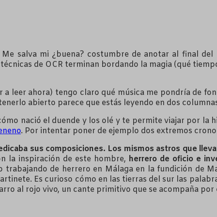
. Me salva mi ¿buena? costumbre de anotar al final del 
as técnicas de OCR terminan bordando la magia (qué tiempos
er a leer ahora) tengo claro qué música me pondría de fo
al tenerlo abierto parece que estás leyendo en dos columna
cómo nació el duende y los olé y te permite viajar por la 
eneno
. Por intentar poner de ejemplo dos extremos crono
os dedicaba sus composiciones. Los mismos astros que llev
n la inspiración de este hombre,
herrero de oficio e in
po trabajando de herrero en Málaga en la fundición de 
tinete. Es curioso cómo en las tierras del sur las palabra
arro al rojo vivo, un cante primitivo que se acompaña por