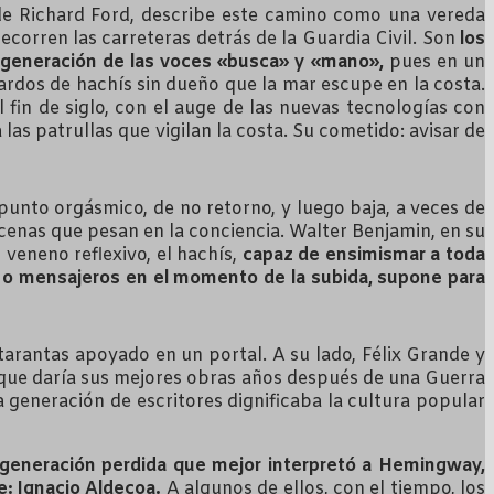
s de Richard Ford, describe este camino como una vereda
corren las carreteras detrás de la Guardia Civil. Son
los
degeneración de las voces «busca» y «mano»,
pues en un
ardos de hachís sin dueño que la mar escupe en la costa.
 fin de siglo, con el auge de las nuevas tecnologías con
as patrullas que vigilan la costa. Su cometido: avisar de
punto orgásmico, de no retorno, y luego baja, a veces de
cenas que pesan en la conciencia. Walter Benjamin, en su
veneno reflexivo, el hachís,
capaz de ensimismar a toda
s o mensajeros en el momento de la subida, supone para
tarantas apoyado en un portal. A su lado, Félix Grande y
 que daría sus mejores obras años después de una Guerra
 generación de escritores dignificaba la cultura popular
la generación perdida que mejor interpretó a Hemingway,
e: Ignacio Aldecoa.
A algunos de ellos, con el tiempo, los