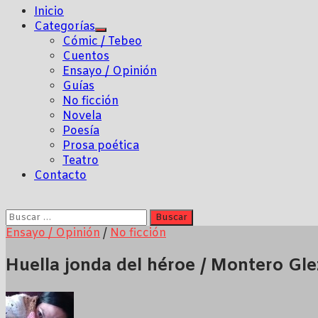
Inicio
Categorías
Mostrar
Cómic / Tebeo
el
Cuentos
submenú
Ensayo / Opinión
Guías
No ficción
Novela
Poesía
Prosa poética
Teatro
Contacto
Buscar:
Ensayo / Opinión
/
No ficción
Huella jonda del héroe / Montero Gle