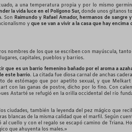
ecuado, a una temperatura propia y por lo mismo germinó
der la vida luce en el Polígono Sur,
donde unos gitanos toc
a. Son
Raimundo y Rafael Amador, hermanos de sangre y 
ncionalismo y
que se van a vivir a la casa que hay encima
ros nombres de los que se escriben con mayúscula, tanto
ugares, capitales, pueblos y barrios.
ecir que es un barrio femenino bañado por el aroma a azah
de este barrio
. La citada fue diosa carnal de anchas cader
ito de estómago que por apetito sexual, y que Melkart
rt con las ganas de postre, dicho por lo fino. Con calen
s Astarté se refugió en la orilla occidental del río funda
s ciudades, también la leyenda del pez mágico que reci
as blancas de la misma calidad que el marfil. Según cuen
gó al cuello y con el regalo se escapó camino de Triana. H
gico que ahuyenta los males.»