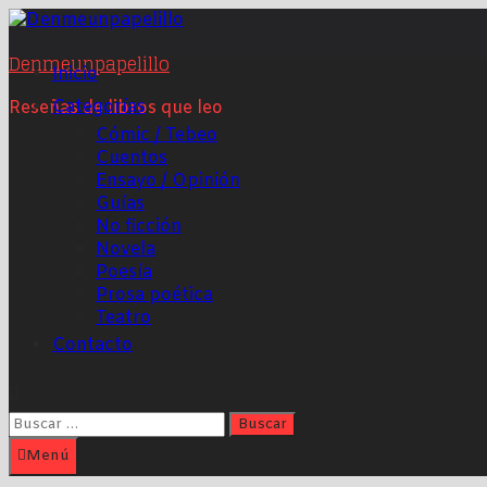
Saltar
al
Denmeunpapelillo
contenido
Inicio
Categorías
Reseñas de libros que leo
Cómic / Tebeo
Cuentos
Ensayo / Opinión
Guías
No ficción
Novela
Poesía
Prosa poética
Teatro
Contacto
Buscar:
Menú