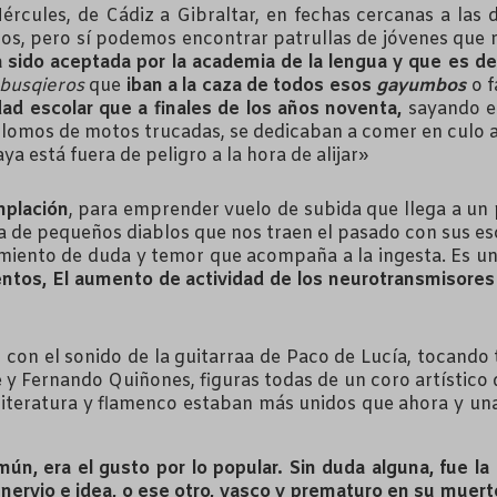
Hércules, de Cádiz a Gibraltar, en fechas cercanas a la
os, pero sí podemos encontrar patrullas de jóvenes que re
 sido aceptada por la academia de la lengua y que es 
busqieros
que
iban a la caza de todos esos
gayumbos
o f
d escolar que a finales de los años noventa,
sayando el
lomos de motos trucadas, se dedicaban a comer en culo a l
a está fuera de peligro a la hora de alijar»
mplación
, para emprender vuelo de subida que llega a un 
ra de pequeños diablos que nos traen el pasado con sus es
imiento de duda y temor que acompaña a la ingesta. Es un 
entos, El aumento de actividad de los neurotransmisore
con el sonido de la guitarraa de Paco de Lucía, tocando 
y Fernando Quiñones, figuras todas de un coro artístico
 literatura y flamenco estaban más unidos que ahora y una
mún, era el gusto por lo popular. Sin duda alguna, fue 
ervio e idea, o ese otro, vasco y prematuro en su muert