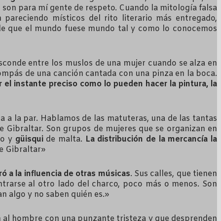
 son para mí gente de respeto. Cuando la mitología falsa
n pareciendo místicos del rito literario más entregado,
s de que el mundo fuese mundo tal y como lo conocemos
 esconde entre los muslos de una mujer cuando se alza en
 compás de una canción cantada con una pinza en la boca.
el instante preciso como lo pueden hacer la pintura, la
a a la par. Hablamos de las matuteras, una de las tantas
 de Gibraltar. Son grupos de mujeres que se organizan en
io y
güisqui
de malta.
La distribución de la mercancía la
e Gibraltar»
ó a la influencia de otras músicas
. Sus calles, que tienen
ntrarse al otro lado del charco, poco más o menos. Son
can algo y no saben quién es.»
n al hombre con una punzante tristeza y que desprenden