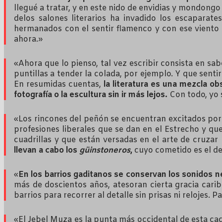
llegué a tratar, y en este nido de envidias y mondong
delos salones literarios ha invadido los escaparate
hermanados con el sentir flamenco y con ese vient
ahora.»
«Ahora que lo pienso, tal vez escribir consista en s
puntillas a tender la colada, por ejemplo. Y que sent
En resumidas cuentas,
la literatura es una mezcla o
fotografía o la escultura sin ir más lejos.
Con todo, yo s
«Los rincones del peñón se encuentran excitados por 
profesiones liberales que se dan en el Estrecho y qu
cuadrillas y que están versadas en el arte de cruzar
llevan a cabo los
güinstoneros
,
cuyo cometido es el de
«
En los barrios gaditanos se conservan los sonidos n
más de doscientos años, atesoran cierta gracia cari
barrios para recorrer al detalle sin prisas ni relojes.
«El Jebel Muza es la punta más occidental de esta c