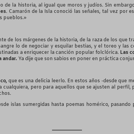
 de la historia, al igual que moros y judíos. Sin embargo,
nes
. Camarón de la Isla conoció las señales, tal vez por e
os pueblos.»
e de los márgenes de la historia, de la raza de los que t
sangre lo de negociar y esquilar bestias, y el toreo y las
estinadas a enriquecer la canción popular folclórica.
Las co
a andar.
Ya dije que son sabios en poner en práctica conjur
co,
que es una delicia leerlo. En estos años -desde que 
 a cualquiera, pero para aquellos que se ajusten al perf
chos.
sde islas sumergidas hasta poemas homérico, pasando por