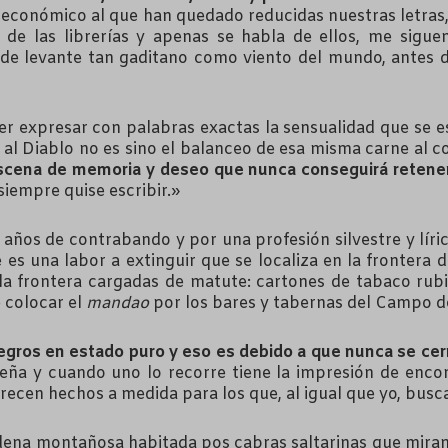
o económico al que han quedado reducidas nuestras letras,
s de las librerías y apenas se habla de ellos, me sigue
o de levante tan gaditano como viento del mundo, ante
aber expresar con palabras exactas la sensualidad que se
ir al Diablo no es sino el balanceo de esa misma carne al
bscena de memoria y deseo que nunca conseguirá retener 
iempre quise escribir.»
años de contrabando y por una profesión silvestre y líric
e es una labor a extinguir que se localiza en la frontera
 la frontera cargadas de matute: cartones de tabaco rub
 colocar el
mandao
por los bares y tabernas del Campo d
egros en estado puro y eso es debido a que nunca se cerr
beña y cuando uno lo recorre tiene la impresión de enco
 Parecen hechos a medida para los que, al igual que yo, bus
adena montañosa habitada pos cabras saltarinas que mira