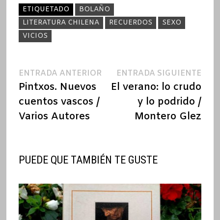
ETIQUETADO
BOLAÑO
LITERATURA CHILENA
RECUERDOS
SEXO
VICIOS
Navegación
Entrada
Ent
ENTRADA ANTERIOR
ENTRADA SIGUIENTE
anterior:
sigu
Pintxos. Nuevos
El verano: lo crudo
de
cuentos vascos /
y lo podrido /
entradas
Varios Autores
Montero Glez
PUEDE QUE TAMBIÉN TE GUSTE