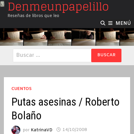
Denmeunpapelillo
Saltar
al
Reseñas de libros que leo
contenido
MENÚ
Buscar:
CUENTOS
Putas asesinas / Roberto
Bolaño
por
KatrinaVD
14/10/2008