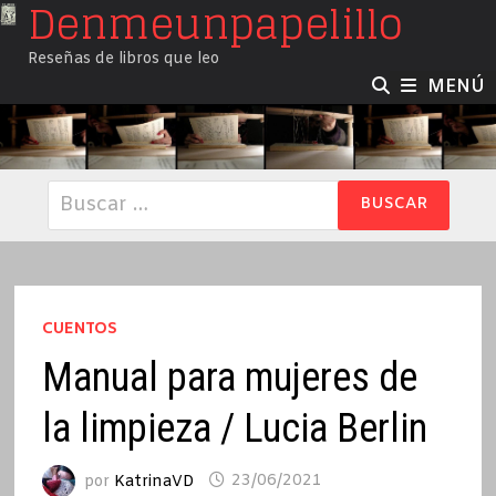
Denmeunpapelillo
Saltar
al
Reseñas de libros que leo
contenido
MENÚ
Buscar:
CUENTOS
Manual para mujeres de
la limpieza / Lucia Berlin
por
KatrinaVD
23/06/2021