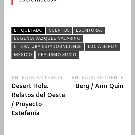
ETIQUETADO
CUENTOS
ESCRITORAS
EUGENIA VÁZQUEZ NACARINO
LITERATURA ESTADOUNIDENSE
LUCIA BERLIN
MÉXICO
REALISMO SUCIO
Navegación
Entrada
Ent
ENTRADA ANTERIOR
ENTRADA SIGUIENTE
anterior:
sigu
Desert Hole.
Berg / Ann Quin
de
Relatos del Oeste
entradas
/ Proyecto
Estefanía