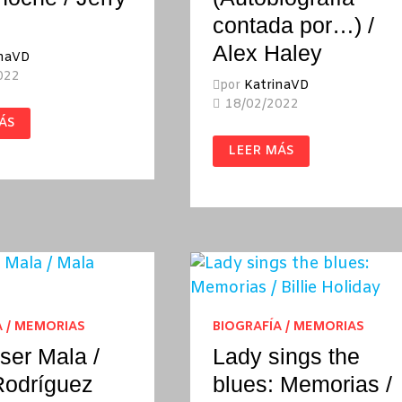
contada por…) /
Alex Haley
inaVD
022
por
KatrinaVD
18/02/2022
E
ÁS
NOCHE
MALCOM
LEER MÁS
X
(AUTOBIOGRAFÍA
CONTADA
POR…)
/
ALEX
HALEY
A / MEMORIAS
BIOGRAFÍA / MEMORIAS
ser Mala /
Lady sings the
Rodríguez
blues: Memorias /