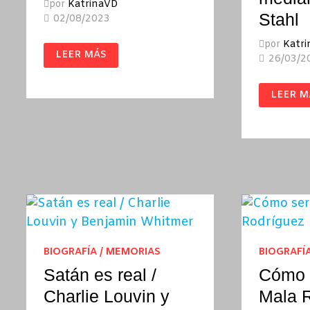
por
KatrinaVD
Stahl
02/08/2023
por
Katr
DESDE
LEER MÁS
DENTRO
26/03/2
/
MARTIN
AMIS
SIEMPR
LEER M
MEDIA
/
JERRY
STAHL
BIOGRAFÍA / MEMORIAS
BIOGRAFÍ
Satán es real /
Cómo 
Charlie Louvin y
Mala 