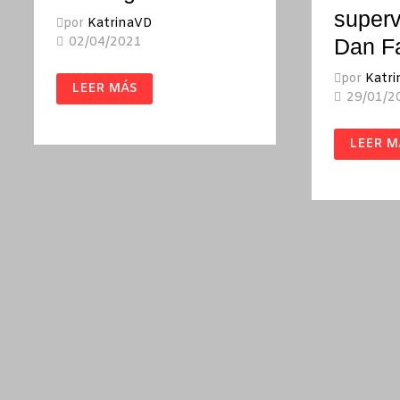
superv
por
KatrinaVD
02/04/2021
Dan F
por
Katr
MALDITO
LEER MÁS
DESDE
29/01/2
LA
CUNA
/
FANTE.
WILLIAM
LEER M
UN
S.
LEGAD
BURROUGHS
DE
JR.
ESCRIT
ALCOH
Y
SUPERV
/
DAN
FANTE