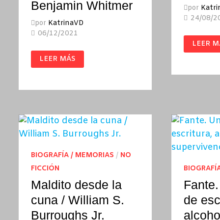
Benjamin Whitmer
por
Katr
24/08/2
por
KatrinaVD
06/12/2021
CÓMO
LEER M
SER
MALA
SATÁN
LEER MÁS
/
ES
MALA
REAL
RODRÍG
/
CHARLIE
LOUVIN
Y
BENJAMIN
WHITMER
BIOGRAFÍA / MEMORIAS
/
NO
FICCIÓN
BIOGRAFÍ
Maldito desde la
Fante.
cuna / William S.
de esc
Burroughs Jr.
alcoho