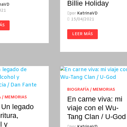
Billie Holiday
inaVD
021
por
KatrinaVD
15/04/2021
ÁS
LADY
LEER MÁS
SINGS
THE
UEZ
BLUES:
MEMORIAS
/
BILLIE
HOLIDAY
BIOGRAFÍA / MEMORIAS
A / MEMORIAS
En carne viva: mi
 Un legado
viaje con el Wu-
ritura,
Tang Clan / U-God
l y
por
KatrinaVD