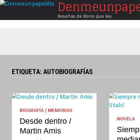
Denmeunpapel
Saltar
al
Reseñas de libros que leo
contenido
ETIQUETA:
AUTOBIOGRAFÍAS
BIOGRAFÍA / MEMORIAS
NOVELA
Desde dentro /
Siemp
Martin Amis
median