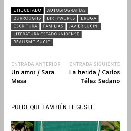
ETIQUETADO
AUTOBIOGRAFÍAS
BURROUGHS
DIRTYWORKS
DROGA
ESCRITURA
FAMILIAS
JAVIER LUCINI
LITERATURA ESTADOUNIDENSE
REALISMO SUCIO
Navegación
Entrada
Ent
ENTRADA ANTERIOR
ENTRADA SIGUIENTE
anterior:
sigu
Un amor / Sara
La herida / Carlos
de
Mesa
Télez Sedano
entradas
PUEDE QUE TAMBIÉN TE GUSTE