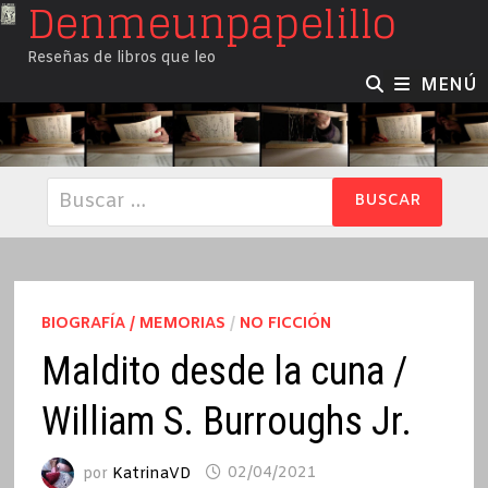
Denmeunpapelillo
Saltar
al
Reseñas de libros que leo
contenido
MENÚ
Buscar:
BIOGRAFÍA / MEMORIAS
/
NO FICCIÓN
Maldito desde la cuna /
William S. Burroughs Jr.
por
KatrinaVD
02/04/2021