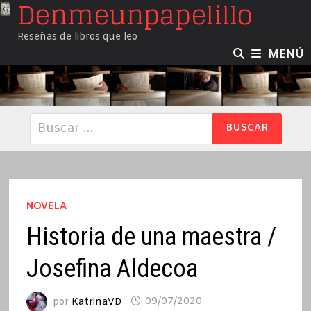
Denmeunpapelillo
Saltar
al
Reseñas de libros que leo
contenido
MENÚ
Buscar:
NOVELA
Historia de una maestra /
Josefina Aldecoa
por
KatrinaVD
09/07/2020