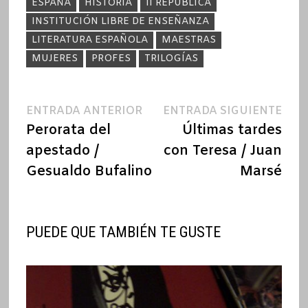
ESPAÑA
HISTORIA
II REPÚBLICA
INSTITUCIÓN LIBRE DE ENSEÑANZA
LITERATURA ESPAÑOLA
MAESTRAS
MUJERES
PROFES
TRILOGÍAS
Navegación
Entrada
Ent
ENTRADA ANTERIOR
ENTRADA SIGUIENTE
anterior:
sigu
Perorata del
Últimas tardes
de
apestado /
con Teresa / Juan
entradas
Gesualdo Bufalino
Marsé
PUEDE QUE TAMBIÉN TE GUSTE