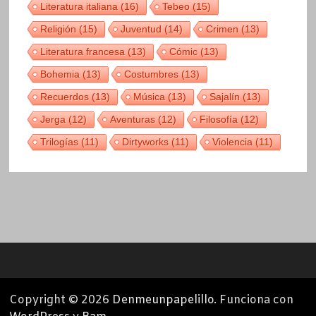
Literatura italiana
(16)
Tebeo
(15)
Religión
(15)
Juventud
(14)
Crimen
(13)
Literatura francesa
(13)
Cómic
(13)
Bohemia
(13)
Costumbres
(13)
Recuerdos
(13)
Música
(13)
Sajalín
(13)
Jerga
(12)
Aventuras
(12)
Filosofía
(12)
Trilogías
(11)
Dirtyworks
(11)
Violencia
(11)
Copyright © 2026
Denmeunpapelillo
. Funciona con