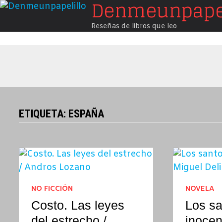
Denmeunpapel
Saltar
al
Reseñas de libros que leo
contenido
ETIQUETA:
ESPAÑA
NO FICCIÓN
NOVELA
Costo. Las leyes
Los sa
del estrecho /
inocen