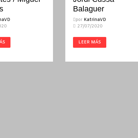
s
Balaguer
inaVD
por
KatrinaVD
020
27/07/2020
CABALLOS
ÁS
LEER MÁS
S
SALVAJES
TES
/
JORDI
CUSSÀ
S
BALAGUER