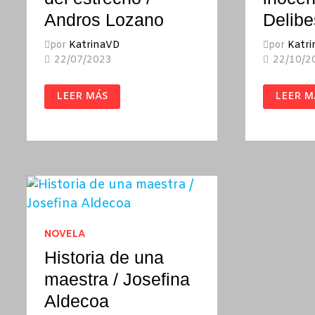
Andros Lozano
Delibe
por
KatrinaVD
por
Katr
22/07/2023
22/10/2
COSTO.
LOS
LEER MÁS
LEER M
LAS
SANTO
LEYES
INOCEN
DEL
/
ESTRECHO
MIGUEL
/
DELIBE
ANDROS
LOZANO
NOVELA
Historia de una
maestra / Josefina
Aldecoa