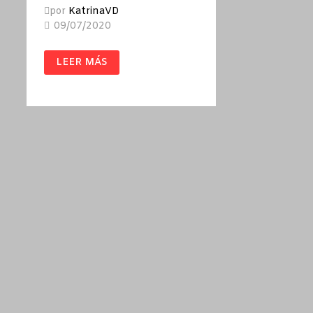
por
KatrinaVD
09/07/2020
HISTORIA
LEER MÁS
DE
UNA
MAESTRA
/
JOSEFINA
ALDECOA