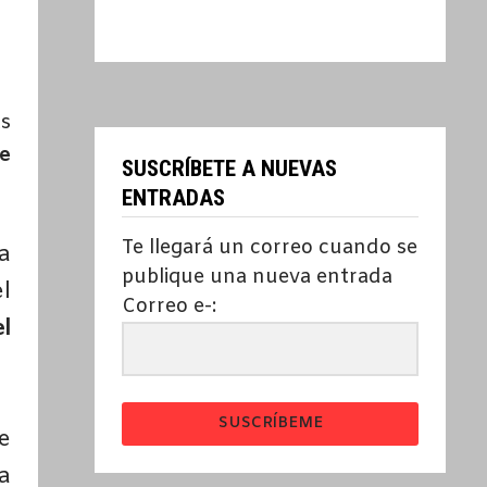
as
e
SUSCRÍBETE A NUEVAS
ENTRADAS
Te llegará un correo cuando se
a
publique una nueva entrada
l
Correo e-:
l
SUSCRÍBEME
se
a