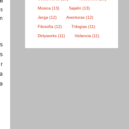
el
Música
(13)
Sajalín
(13)
es
an
Jerga
(12)
Aventuras
(12)
Filosofía
(12)
Trilogías
(11)
Dirtyworks
(11)
Violencia
(11)
s
s
r
a
a