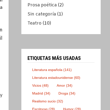
l
Prosa poética
(2)
úa
Sin categoría
(1)
Teatro
(10)
n
l
ETIQUETAS MÁS USADAS
Literatura española
(141)
Literatura estadounidense
(60)
Vicios
(48)
Amor
(34)
Madrid
(34)
Droga
(34)
 y
Realismo sucio
(32)
Escritoras
(28)
Humor
(28)