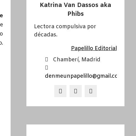
Katrina Van Dassos aka
Phibs
e
e
Lectora compulsiva por
Lo
décadas.
o.
Papelillo Editorial
Chamberí, Madrid
denmeunpapelillo@gmail.com