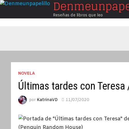
Denmeunpapel
Saltar
al
Reseñas de libros que leo
contenido
NOVELA
Últimas tardes con Teresa
por
KatrinaVD
11/07/2020