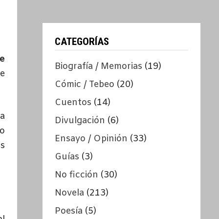
CATEGORÍAS
ue
Biografía / Memorias
(19)
de
Cómic / Tebeo
(20)
Cuentos
(14)
la
Divulgación
(6)
o
Ensayo / Opinión
(33)
os
Guías
(3)
No ficción
(30)
Novela
(213)
Poesía
(5)