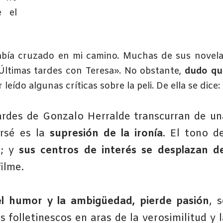
e el
abía cruzado en mi camino. Muchas de sus novel
«Últimas tardes con Teresa». No obstante,
dudo qu
eído algunas críticas sobre la peli. De ella se dice:
ardes de Gonzalo Herralde transcurran de un
arsé es la
supresión de la ironía
. El tono de
n; y
sus centros de interés se desplazan de
filme.
del humor y la ambigüedad, pierde pasión
, 
 folletinescos en aras de la verosimilitud y l