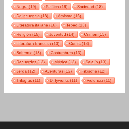
Negra
(19)
Política
(19)
Sociedad
(18)
Delincuencia
(18)
Amistad
(16)
Literatura italiana
(16)
Tebeo
(15)
Religión
(15)
Juventud
(14)
Crimen
(13)
Literatura francesa
(13)
Cómic
(13)
Bohemia
(13)
Costumbres
(13)
Recuerdos
(13)
Música
(13)
Sajalín
(13)
Jerga
(12)
Aventuras
(12)
Filosofía
(12)
Trilogías
(11)
Dirtyworks
(11)
Violencia
(11)