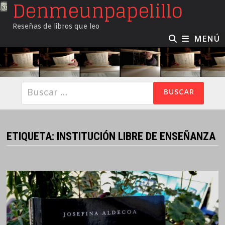
Denmeunpapelillo
Saltar
al
Reseñas de libros que leo
contenido
MENÚ
Buscar:
ETIQUETA:
INSTITUCIÓN LIBRE DE ENSEÑANZA