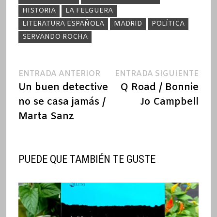
HISTORIA
LA FELGUERA
LITERATURA ESPAÑOLA
MADRID
POLÍTICA
SERVANDO ROCHA
Navegación
Entrada
Ent
ENTRADA ANTERIOR
ENTRADA SIGUIENTE
anterior:
sigu
Un buen detective
Q Road / Bonnie
de
no se casa jamás /
Jo Campbell
entradas
Marta Sanz
PUEDE QUE TAMBIÉN TE GUSTE