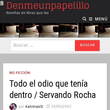
Denmeunpapelillo
Saltar
al
Reseñas de libros que leo
contenido
MENÚ
Buscar:
NO FICCIÓN
Todo el odio que tenía
dentro / Servando Rocha
por
KatrinaVD
25/05/2022