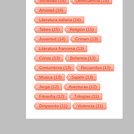
Sociedad
(18)
Delincuencia
(18)
Amistad
(16)
Literatura italiana
(16)
Tebeo
(15)
Religión
(15)
Juventud
(14)
Crimen
(13)
Literatura francesa
(13)
Cómic
(13)
Bohemia
(13)
Costumbres
(13)
Recuerdos
(13)
Música
(13)
Sajalín
(13)
Jerga
(12)
Aventuras
(12)
Filosofía
(12)
Trilogías
(11)
Dirtyworks
(11)
Violencia
(11)