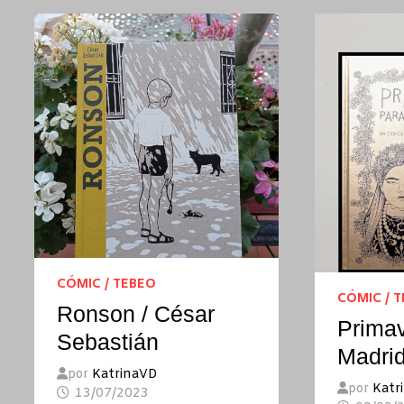
CÓMIC / TEBEO
CÓMIC / 
Ronson / César
Primav
Sebastián
Madrid
por
KatrinaVD
por
Katr
13/07/2023