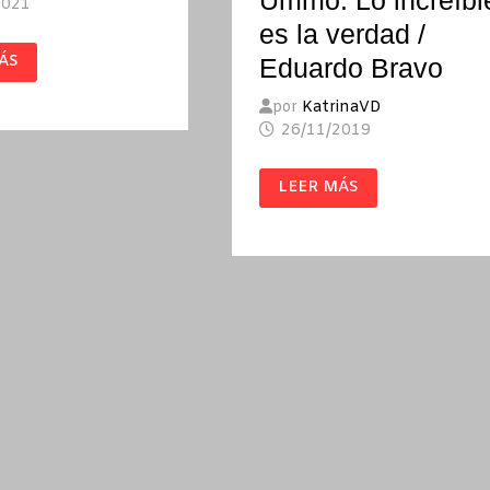
Ummo. Lo increíbl
2021
es la verdad /
ERA
ÁS
Eduardo Bravo
D
por
KatrinaVD
26/11/2019
UMMO.
LEER MÁS
LO
INCREÍBLE
ES
LA
VERDAD
/
EDUARDO
BRAVO