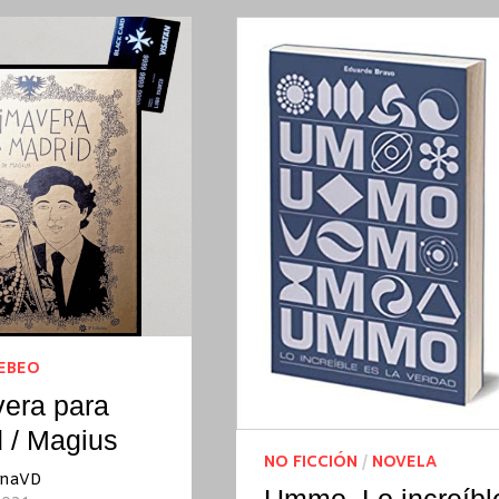
TEBEO
era para
 / Magius
NO FICCIÓN
/
NOVELA
inaVD