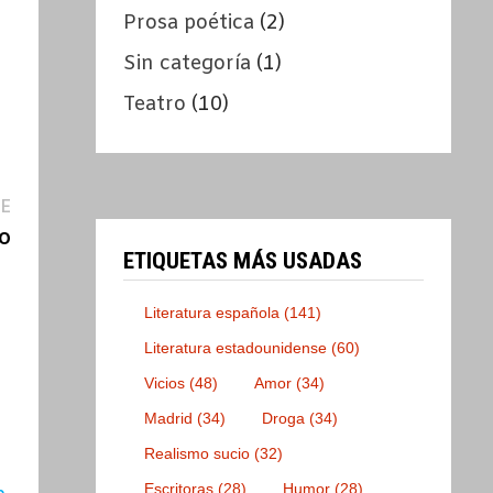
Prosa poética
(2)
Sin categoría
(1)
Teatro
(10)
Entrada
E
siguiente:
o
ETIQUETAS MÁS USADAS
Literatura española
(141)
Literatura estadounidense
(60)
Vicios
(48)
Amor
(34)
Madrid
(34)
Droga
(34)
Realismo sucio
(32)
Escritoras
(28)
Humor
(28)