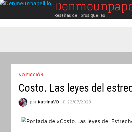
Denmeunpapel
Saltar
al
Reseñas de libros que leo
contenido
NO FICCIÓN
Costo. Las leyes del estr
por
KatrinaVD
22/07/2023