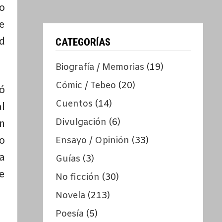
o
e
d
CATEGORÍAS
Biografía / Memorias
(19)
Cómic / Tebeo
(20)
ó
Cuentos
(14)
al
Divulgación
(6)
n
o
Ensayo / Opinión
(33)
a
Guías
(3)
e
No ficción
(30)
Novela
(213)
Poesía
(5)