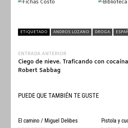
ETIQUETADO
ANDROS LOZANO
DROGA
ESPA
Navegación
Entrada
ENTRADA ANTERIOR
anterior:
Ciego de nieve. Traficando con cocaína
de
Robert Sabbag
entradas
PUEDE QUE TAMBIÉN TE GUSTE
El camino / Miguel Delibes
Pistola y cu