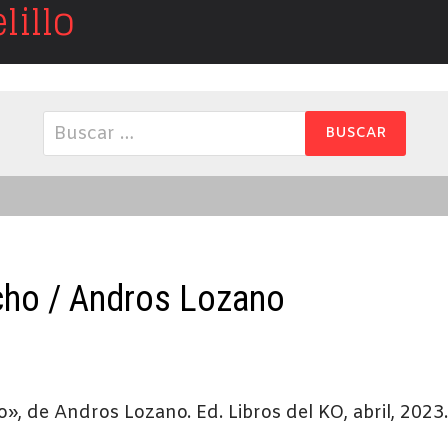
illo
Buscar:
echo / Andros Lozano