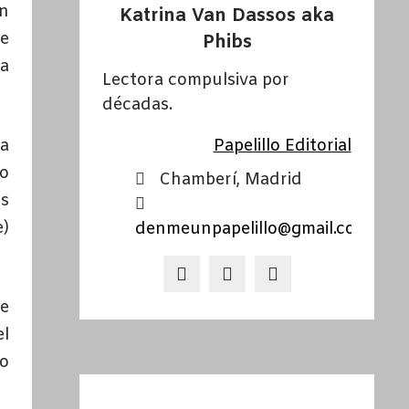
in
Katrina Van Dassos aka
te
Phibs
La
Lectora compulsiva por
décadas.
 a
Papelillo Editorial
do
Chamberí, Madrid
os
e)
denmeunpapelillo@gmail.com
ue
el
o