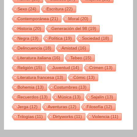
Sexo
(24)
Escritura
(22)
Contemporánea
(21)
Moral
(20)
Historia
(20)
Generación del 98
(19)
Negra
(19)
Política
(19)
Sociedad
(18)
Delincuencia
(18)
Amistad
(16)
Literatura italiana
(16)
Tebeo
(15)
Religión
(15)
Juventud
(14)
Crimen
(13)
Literatura francesa
(13)
Cómic
(13)
Bohemia
(13)
Costumbres
(13)
Recuerdos
(13)
Música
(13)
Sajalín
(13)
Jerga
(12)
Aventuras
(12)
Filosofía
(12)
Trilogías
(11)
Dirtyworks
(11)
Violencia
(11)