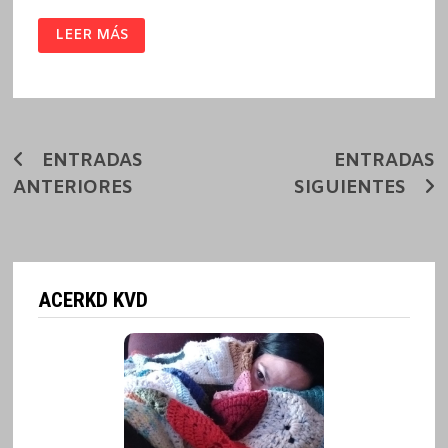
SHAKESPEARE
LEER MÁS
NUNCA
LO
HIZO
/
CHARLES
BUKOWSKI
Navegación
ENTRADAS
ENTRADAS
ANTERIORES
SIGUIENTES
de
entradas
ACERKD KVD