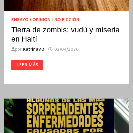
ENSAYO / OPINIÓN
/
NO FICCIÓN
Tierra de zombis: vudú y miseria
en Haití
por
KatrinaVD
02/04/2020
TIERRA
LEER MÁS
DE
ZOMBIS:
VUDÚ
Y
MISERIA
EN
HAITÍ