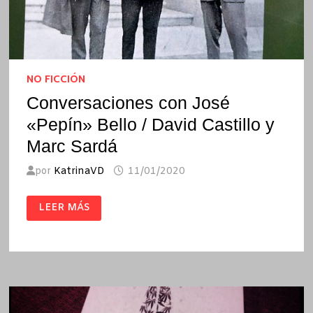
NO FICCIÓN
Conversaciones con José
«Pepín» Bello / David Castillo y
Marc Sardá
por
KatrinaVD
11/01/2020
CONVERSACIONES
LEER MÁS
CON
JOSÉ
«PEPÍN»
BELLO
/
DAVID
CASTILLO
Y
MARC
SARDÁ