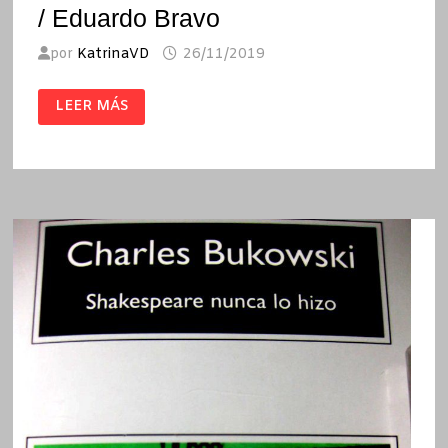
/ Eduardo Bravo
por
KatrinaVD
26/11/2019
UMMO.
LEER MÁS
LO
INCREÍBLE
ES
LA
VERDAD
/
EDUARDO
BRAVO