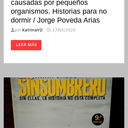
causadas por pequeños
organismos. Historias para no
dormir / Jorge Poveda Arias
por
KatrinaVD
27/03/2020
ALGUNAS
LEER MÁS
DE
LAS
MÁS
SORPRENDENTES
ENFERMEDADES
CAUSADAS
POR
PEQUEÑOS
ORGANISMOS.
HISTORIAS
PARA
NO
DORMIR
/
JORGE
POVEDA
ARIAS