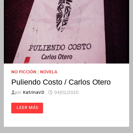
NO FICCIÓN
/
NOVELA
Puliendo Costo / Carlos Otero
por
KatrinaVD
04/01/2020
PULIENDO
LEER MÁS
COSTO
/
CARLOS
OTERO