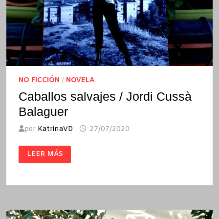
NO FICCIÓN
/
NOVELA
Caballos salvajes / Jordi Cussà
Balaguer
por
KatrinaVD
27/07/2020
CABALLOS
LEER MÁS
SALVAJES
/
JORDI
CUSSÀ
BALAGUER