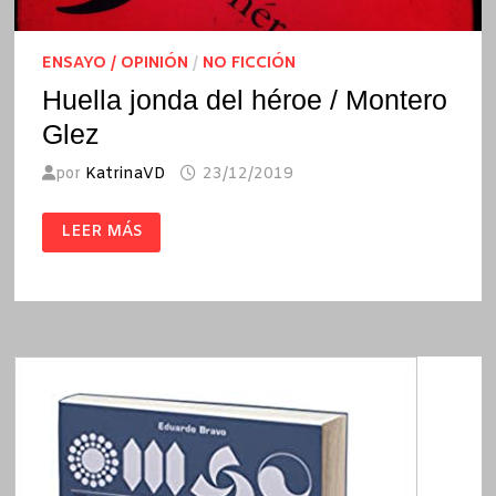
ENSAYO / OPINIÓN
/
NO FICCIÓN
Huella jonda del héroe / Montero
Glez
por
KatrinaVD
23/12/2019
HUELLA
LEER MÁS
JONDA
DEL
HÉROE
/
MONTERO
GLEZ