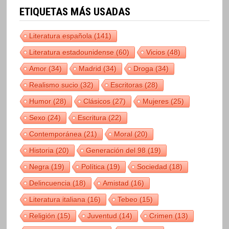
ETIQUETAS MÁS USADAS
Literatura española
(141)
Literatura estadounidense
(60)
Vicios
(48)
Amor
(34)
Madrid
(34)
Droga
(34)
Realismo sucio
(32)
Escritoras
(28)
Humor
(28)
Clásicos
(27)
Mujeres
(25)
Sexo
(24)
Escritura
(22)
Contemporánea
(21)
Moral
(20)
Historia
(20)
Generación del 98
(19)
Negra
(19)
Política
(19)
Sociedad
(18)
Delincuencia
(18)
Amistad
(16)
Literatura italiana
(16)
Tebeo
(15)
Religión
(15)
Juventud
(14)
Crimen
(13)