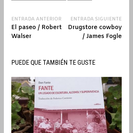
Navegación
Entrada
Ent
ENTRADA ANTERIOR
ENTRADA SIGUIENTE
anterior:
sigu
El paseo / Robert
Drugstore cowboy
de
Walser
/ James Fogle
entradas
PUEDE QUE TAMBIÉN TE GUSTE