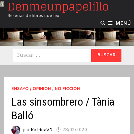
Denmeunpapelillo
Saltar
al
Reseñas de libros que leo
contenido
MENÚ
Buscar:
ENSAYO / OPINIÓN
/
NO FICCIÓN
Las sinsombrero / Tània
Balló
por
KatrinaVD
28/02/2020