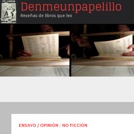
Denmeunpapelillo
Saltar
al
Reseñas de libros que leo
contenido
ENSAYO / OPINIÓN
/
NO FICCIÓN