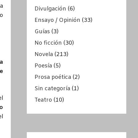
la
Divulgación
(6)
o
Ensayo / Opinión
(33)
Guías
(3)
No ficción
(30)
Novela
(213)
la
Poesía
(5)
ue
Prosa poética
(2)
Sin categoría
(1)
el
Teatro
(10)
 o
el