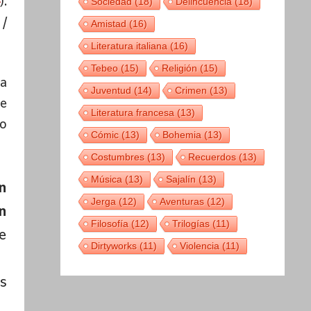
).
Sociedad
(18)
Delincuencia
(18)
 /
Amistad
(16)
Literatura italiana
(16)
Tebeo
(15)
Religión
(15)
 a
Juventud
(14)
Crimen
(13)
de
Literatura francesa
(13)
mo
Cómic
(13)
Bohemia
(13)
Costumbres
(13)
Recuerdos
(13)
Música
(13)
Sajalín
(13)
n
Jerga
(12)
Aventuras
(12)
n
Filosofía
(12)
Trilogías
(11)
se
Dirtyworks
(11)
Violencia
(11)
s