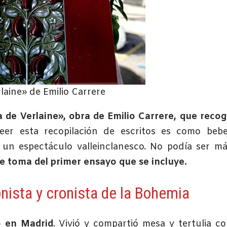
laine» de Emilio Carrere
 de Verlaine», obra de Emilio Carrere, que reco
Leer esta recopilación de escritos es como beb
 un espectáculo valleinclanesco. No podía ser m
e toma del primer ensayo que se incluye.
onista y cronista de la Bohemia
ó en Madrid
. Vivió y compartió mesa y tertulia c