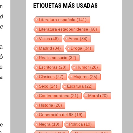
ETIQUETAS MÁS USADAS
n
ó
Literatura española
(141)
e
Literatura estadounidense
(60)
Vicios
(48)
Amor
(34)
a
Madrid
(34)
Droga
(34)
ó
Realismo sucio
(32)
e
Escritoras
(28)
Humor
(28)
a
Clásicos
(27)
Mujeres
(25)
Sexo
(24)
Escritura
(22)
Contemporánea
(21)
Moral
(20)
Historia
(20)
Generación del 98
(19)
e
Negra
(19)
Política
(19)