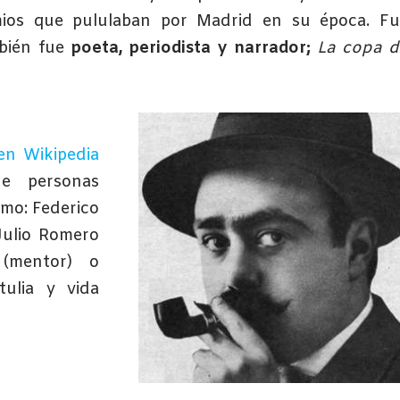
emios que pululaban por Madrid en su época. Fu
bién fue
poeta, periodista y narrador;
La copa d
en Wikipedia
e personas
omo: Federico
 Julio Romero
 (mentor) o
ulia y vida