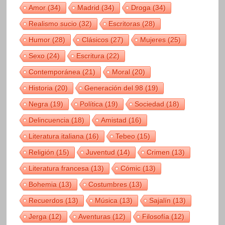
Amor
(34)
Madrid
(34)
Droga
(34)
Realismo sucio
(32)
Escritoras
(28)
Humor
(28)
Clásicos
(27)
Mujeres
(25)
Sexo
(24)
Escritura
(22)
Contemporánea
(21)
Moral
(20)
Historia
(20)
Generación del 98
(19)
Negra
(19)
Política
(19)
Sociedad
(18)
Delincuencia
(18)
Amistad
(16)
Literatura italiana
(16)
Tebeo
(15)
Religión
(15)
Juventud
(14)
Crimen
(13)
Literatura francesa
(13)
Cómic
(13)
Bohemia
(13)
Costumbres
(13)
Recuerdos
(13)
Música
(13)
Sajalín
(13)
Jerga
(12)
Aventuras
(12)
Filosofía
(12)