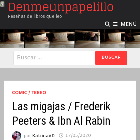
Denmeunpapelillo
Saltar
al
Reseñas de libros que leo
contenido
MENÚ
Buscar:
CÓMIC / TEBEO
Las migajas / Frederik
Peeters & Ibn Al Rabin
por
KatrinaVD
17/05/2020