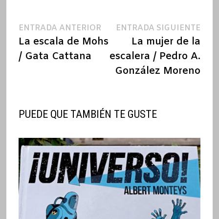
Navegación
Entrada
Ent
ENTRADA ANTERIOR
ENTRADA SIGUIENTE
anterior:
sigu
La escala de Mohs
La mujer de la
de
/ Gata Cattana
escalera / Pedro A.
entradas
González Moreno
PUEDE QUE TAMBIÉN TE GUSTE