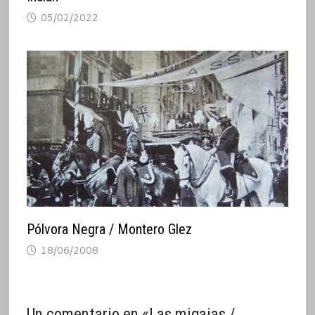
05/02/2022
Pólvora Negra / Montero Glez
18/06/2008
Un comentario en «
Las migajas /