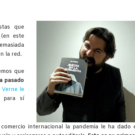
stas que
 (en este
masiada
n la red.
bemos que
ha pasado
o Verne le
o para sí
comercio internacional la pandemia le ha dado 