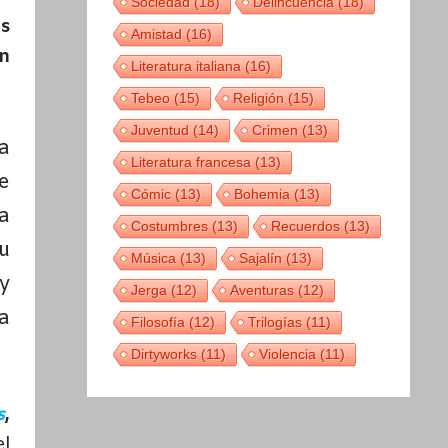
Sociedad
(18)
Delincuencia
(18)
s
Amistad
(16)
an
Literatura italiana
(16)
Tebeo
(15)
Religión
(15)
Juventud
(14)
Crimen
(13)
a
Literatura francesa
(13)
e
Cómic
(13)
Bohemia
(13)
a
Costumbres
(13)
Recuerdos
(13)
u
Música
(13)
Sajalín
(13)
y
Jerga
(12)
Aventuras
(12)
a
Filosofía
(12)
Trilogías
(11)
Dirtyworks
(11)
Violencia
(11)
s
,
el