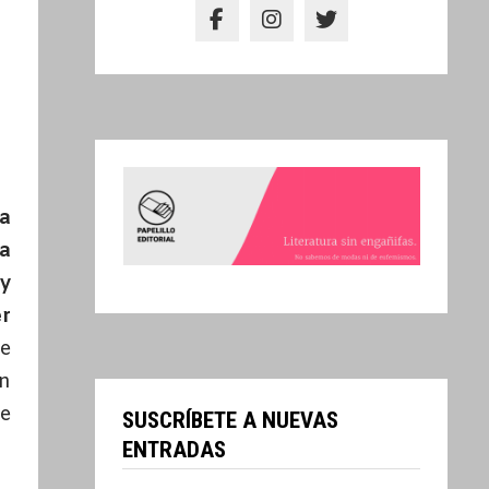
la
da
 y
r
de
n
e
SUSCRÍBETE A NUEVAS
ENTRADAS