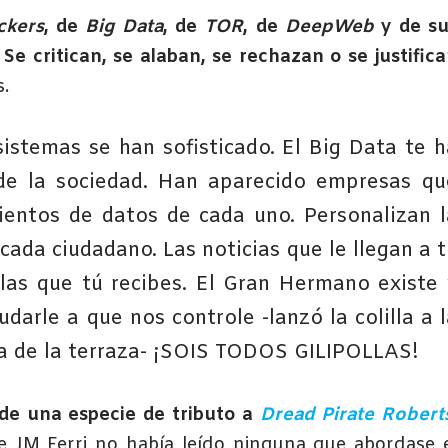
ckers
, de
Big Data
, de
TOR
, de
DeepWeb
y de su
.
Se critican, se alaban, se rechazan o se justific
s.
sistemas se han sofisticado. El Big Data te h
 de la sociedad. Han aparecido empresas qu
 cientos de datos de cada uno. Personalizan l
cada ciudadano. Las noticias que le llegan a t
las que tú recibes. El Gran Hermano existe 
arle a que nos controle -lanzó la colilla a l
lla de la terraza- ¡SOIS TODOS GILIPOLLAS!
de una especie de tributo a
Dread Pirate Robert
e JM Ferri no había leído ninguna que abordase 