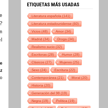
ETIQUETAS MÁS USADAS
e
Literatura española
(141)
?
Literatura estadounidense
(60)
n
Vicios
(48)
Amor
(34)
l
Madrid
(34)
Droga
(34)
Realismo sucio
(32)
Escritoras
(28)
Humor
(28)
Clásicos
(27)
Mujeres
(25)
se
uz
Sexo
(24)
Escritura
(22)
lo
Contemporánea
(21)
Moral
(20)
Historia
(20)
Generación del 98
(19)
Negra
(19)
Política
(19)