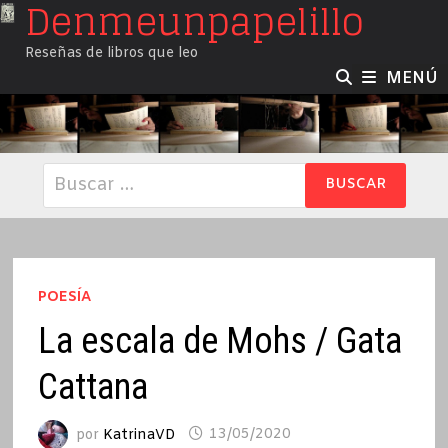
Denmeunpapelillo
Saltar
al
Reseñas de libros que leo
contenido
MENÚ
Buscar:
POESÍA
La escala de Mohs / Gata
Cattana
por
KatrinaVD
13/05/2020