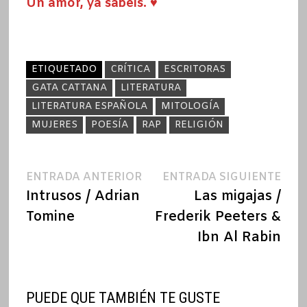
Un amor, ya sabéis. ♥
ETIQUETADO
CRÍTICA
ESCRITORAS
GATA CATTANA
LITERATURA
LITERATURA ESPAÑOLA
MITOLOGÍA
MUJERES
POESÍA
RAP
RELIGIÓN
Navegación
Entrada
Ent
ENTRADA ANTERIOR
ENTRADA SIGUIENTE
anterior:
sigu
Intrusos / Adrian
Las migajas /
de
Tomine
Frederik Peeters &
entradas
Ibn Al Rabin
PUEDE QUE TAMBIÉN TE GUSTE