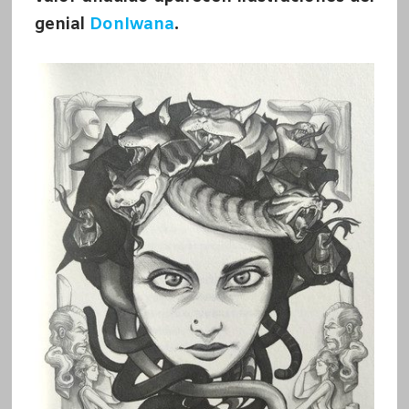
genial
DonIwana
.