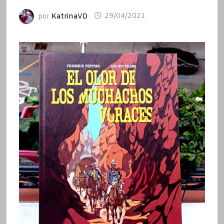
por
KatrinaVD
29/04/2021