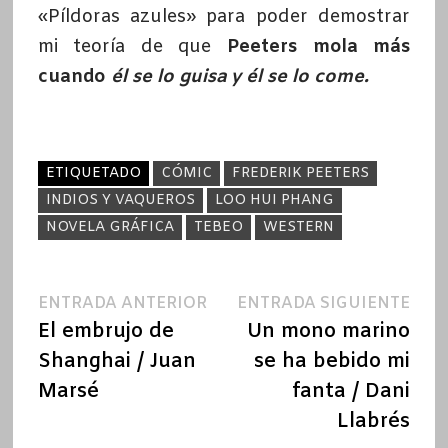
«Píldoras azules» para poder demostrar
mi teoría de que
Peeters mola más
cuando
él se lo guisa y él se lo come.
ETIQUETADO
CÓMIC
FREDERIK PEETERS
INDIOS Y VAQUEROS
LOO HUI PHANG
NOVELA GRÁFICA
TEBEO
WESTERN
Navegación
Entrada
Ent
ENTRADA ANTERIOR
ENTRADA SIGUIENTE
anterior:
sigu
El embrujo de
Un mono marino
de
Shanghai / Juan
se ha bebido mi
entradas
Marsé
fanta / Dani
Llabrés