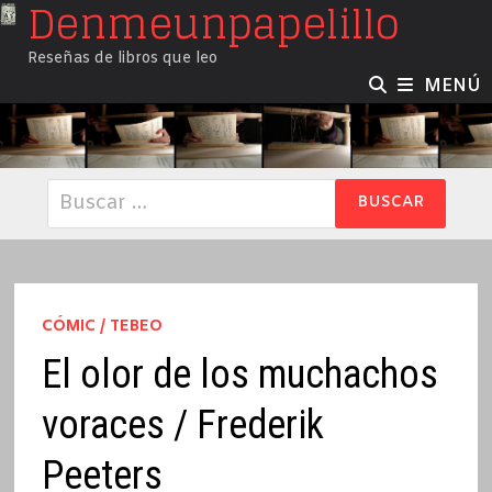
Denmeunpapelillo
Saltar
al
Reseñas de libros que leo
contenido
MENÚ
Buscar:
CÓMIC / TEBEO
El olor de los muchachos
voraces / Frederik
Peeters