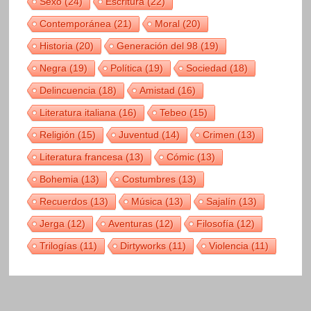
Sexo
(24)
Escritura
(22)
Contemporánea
(21)
Moral
(20)
Historia
(20)
Generación del 98
(19)
Negra
(19)
Política
(19)
Sociedad
(18)
Delincuencia
(18)
Amistad
(16)
Literatura italiana
(16)
Tebeo
(15)
Religión
(15)
Juventud
(14)
Crimen
(13)
Literatura francesa
(13)
Cómic
(13)
Bohemia
(13)
Costumbres
(13)
Recuerdos
(13)
Música
(13)
Sajalín
(13)
Jerga
(12)
Aventuras
(12)
Filosofía
(12)
Trilogías
(11)
Dirtyworks
(11)
Violencia
(11)