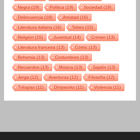
Negra
(19)
Política
(19)
Sociedad
(18)
Delincuencia
(18)
Amistad
(16)
Literatura italiana
(16)
Tebeo
(15)
Religión
(15)
Juventud
(14)
Crimen
(13)
Literatura francesa
(13)
Cómic
(13)
Bohemia
(13)
Costumbres
(13)
Recuerdos
(13)
Música
(13)
Sajalín
(13)
Jerga
(12)
Aventuras
(12)
Filosofía
(12)
Trilogías
(11)
Dirtyworks
(11)
Violencia
(11)