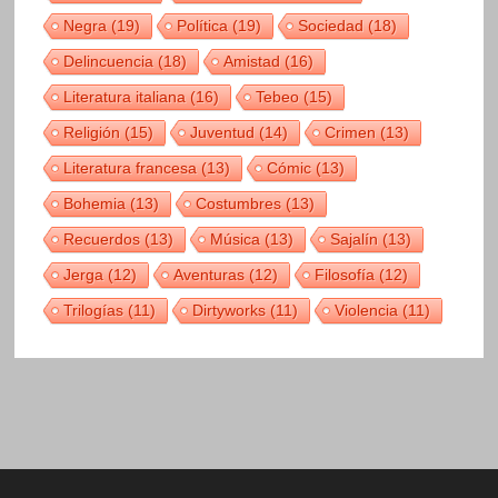
Negra
(19)
Política
(19)
Sociedad
(18)
Delincuencia
(18)
Amistad
(16)
Literatura italiana
(16)
Tebeo
(15)
Religión
(15)
Juventud
(14)
Crimen
(13)
Literatura francesa
(13)
Cómic
(13)
Bohemia
(13)
Costumbres
(13)
Recuerdos
(13)
Música
(13)
Sajalín
(13)
Jerga
(12)
Aventuras
(12)
Filosofía
(12)
Trilogías
(11)
Dirtyworks
(11)
Violencia
(11)