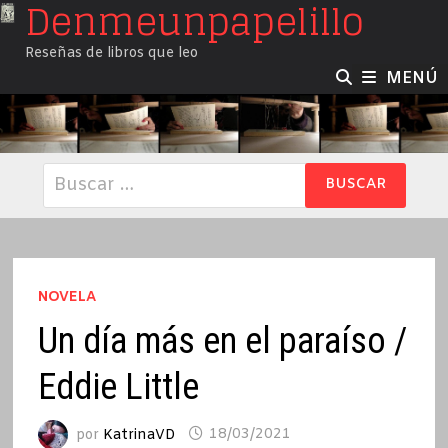
Denmeunpapelillo
Saltar
al
Reseñas de libros que leo
contenido
MENÚ
Buscar:
NOVELA
Un día más en el paraíso /
Eddie Little
por
KatrinaVD
18/03/2021