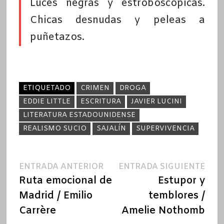
Luces negras y estroboscópicas.
Chicas desnudas y peleas a
puñetazos.
ETIQUETADO
CRIMEN
DROGA
EDDIE LITTLE
ESCRITURA
JAVIER LUCINI
LITERATURA ESTADOUNIDENSE
REALISMO SUCIO
SAJALÍN
SUPERVIVENCIA
Navegación
Entrada
Ent
ENTRADA ANTERIOR
ENTRADA SIGUIENTE
anterior:
sigu
Ruta emocional de
Estupor y
de
Madrid / Emilio
temblores /
entradas
Carrère
Amelie Nothomb