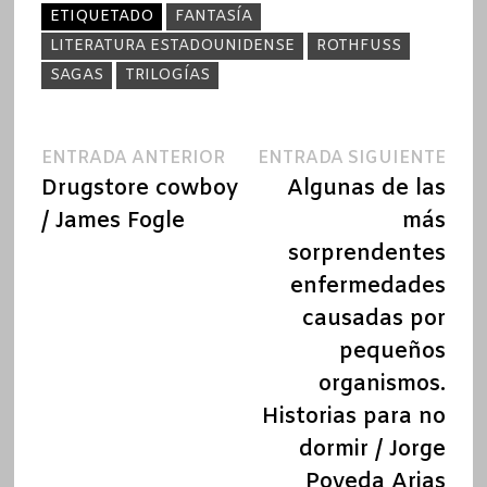
ETIQUETADO
FANTASÍA
LITERATURA ESTADOUNIDENSE
ROTHFUSS
SAGAS
TRILOGÍAS
Navegación
Entrada
Ent
ENTRADA ANTERIOR
ENTRADA SIGUIENTE
anterior:
sigu
Drugstore cowboy
Algunas de las
de
/ James Fogle
más
entradas
sorprendentes
enfermedades
causadas por
pequeños
organismos.
Historias para no
dormir / Jorge
Poveda Arias