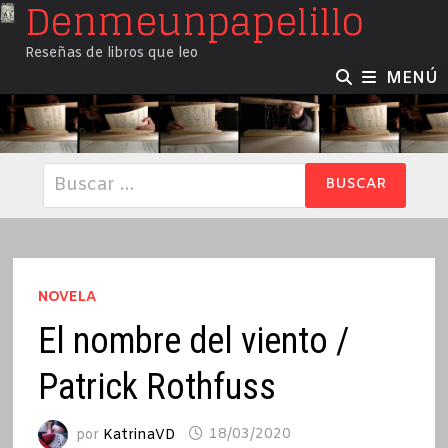
Denmeunpapelillo
Saltar
al
Reseñas de libros que leo
contenido
MENÚ
Buscar:
NOVELA
El nombre del viento /
Patrick Rothfuss
por
KatrinaVD
18/03/2020