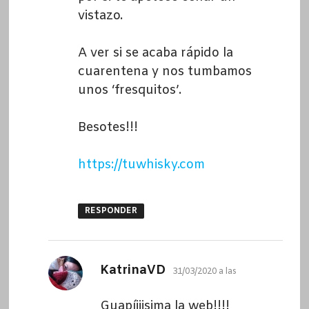
vistazo.
A ver si se acaba rápido la
cuarentena y nos tumbamos
unos ‘fresquitos’.
Besotes!!!
https://tuwhisky.com
RESPONDER
dice:
KatrinaVD
31/03/2020 a las
Guapíiiisima la web!!!!