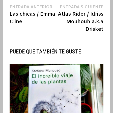
Navegación
Entrada
Ent
ENTRADA ANTERIOR
ENTRADA SIGUIENTE
anterior:
sigu
Las chicas / Emma
Atlas Rider / Idriss
de
Cline
Mouhoub a.k.a
entradas
Drisket
PUEDE QUE TAMBIÉN TE GUSTE