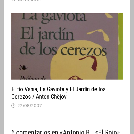
El tío Vania, La Gaviota y El Jardín de los
Cerezos / Anton Chèjov
22/08/2007
6 comentarios en «
Antonio B… «El Rojo»