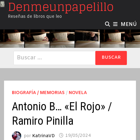
Denmeunpapelillo
Saltar
al
Reseñas de libros que leo
contenido
MENÚ
Buscar:
BIOGRAFÍA / MEMORIAS
/
NOVELA
Antonio B… «El Rojo» /
Ramiro Pinilla
por
KatrinaVD
19/05/2024