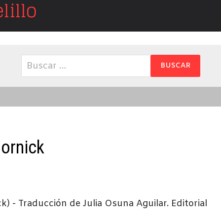
illo
Buscar:
Gornick