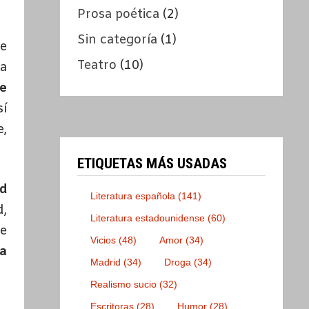
Prosa poética
(2)
Sin categoría
(1)
e
Teatro
(10)
na
e
sí
e,
ETIQUETAS MÁS USADAS
ad
Literatura española
(141)
d,
Literatura estadounidense
(60)
te
Vicios
(48)
Amor
(34)
a
Madrid
(34)
Droga
(34)
Realismo sucio
(32)
Escritoras
(28)
Humor
(28)