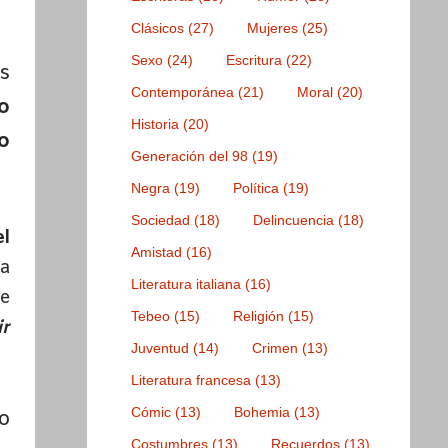
Clásicos
(27)
Mujeres
(25)
Sexo
(24)
Escritura
(22)
s
Contemporánea
(21)
Moral
(20)
o
Historia
(20)
o
Generación del 98
(19)
Negra
(19)
Política
(19)
Sociedad
(18)
Delincuencia
(18)
l
Amistad
(16)
ha
Literatura italiana
(16)
e
Tebeo
(15)
Religión
(15)
ir
Juventud
(14)
Crimen
(13)
Literatura francesa
(13)
Cómic
(13)
Bohemia
(13)
o
Costumbres
(13)
Recuerdos
(13)