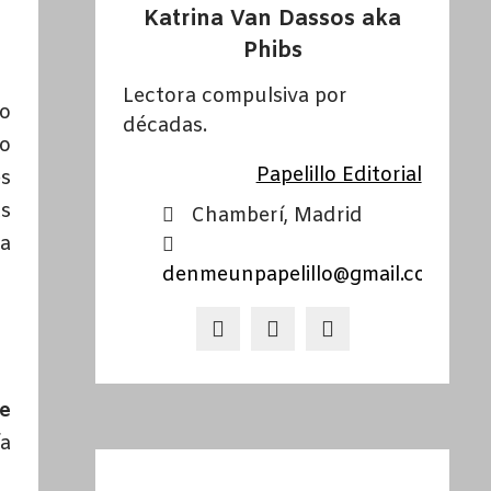
Katrina Van Dassos aka
Phibs
Lectora compulsiva por
do
décadas.
do
Papelillo Editorial
es
ás
Chamberí, Madrid
ra
denmeunpapelillo@gmail.com
de
ía