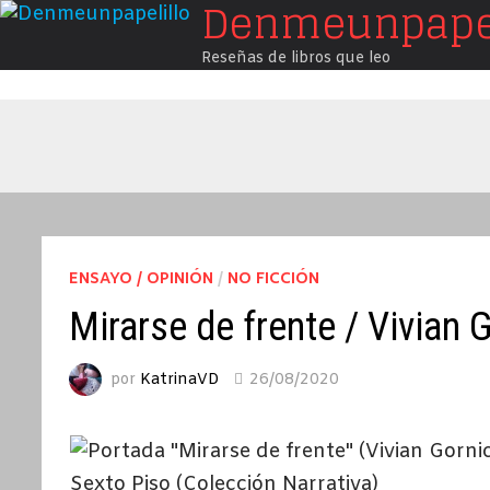
Denmeunpapel
Saltar
al
Reseñas de libros que leo
contenido
ENSAYO / OPINIÓN
/
NO FICCIÓN
Mirarse de frente / Vivian 
por
KatrinaVD
26/08/2020