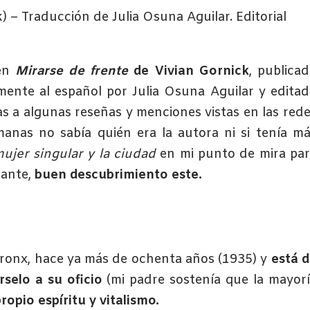
) – Traducción de Julia Osuna Aguilar. Editorial
en
Mirarse de frente
de Vivian Gornick
, publica
mente al español por Julia Osuna Aguilar y edita
ias a algunas reseñas y menciones vistas en las red
anas no sabía quién era la autora ni si tenía m
ujer singular y la ciudad
en mi punto de mira pa
tante,
buen descubrimiento este.
 Bronx, hace ya más de ochenta años (1935) y
está 
selo a su oficio
(mi padre sostenía que la mayor
propio espíritu y vitalismo.