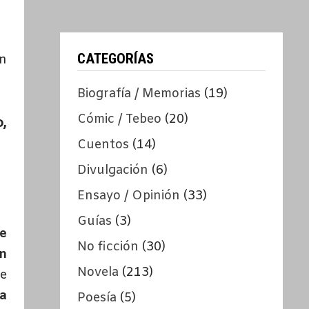
CATEGORÍAS
en
Biografía / Memorias
(19)
Cómic / Tebeo
(20)
,
Cuentos
(14)
Divulgación
(6)
Ensayo / Opinión
(33)
Guías
(3)
se
No ficción
(30)
n
Novela
(213)
se
a
Poesía
(5)