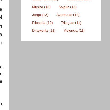
r
Música
(13)
Sajalín
(13)
e
Jerga
(12)
Aventuras
(12)
l
Filosofía
(12)
Trilogías
(11)
h
Dirtyworks
(11)
Violencia
(11)
a
o
ce
te
te
a