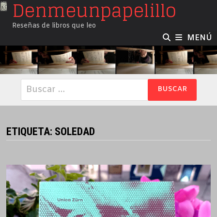
Denmeunpapelillo
Saltar
al
Reseñas de libros que leo
contenido
MENÚ
Buscar:
ETIQUETA:
SOLEDAD