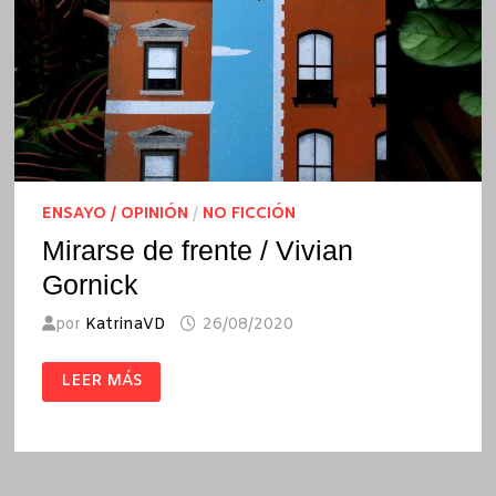
ENSAYO / OPINIÓN
/
NO FICCIÓN
Mirarse de frente / Vivian
Gornick
por
KatrinaVD
26/08/2020
MIRARSE
LEER MÁS
DE
FRENTE
/
VIVIAN
GORNICK