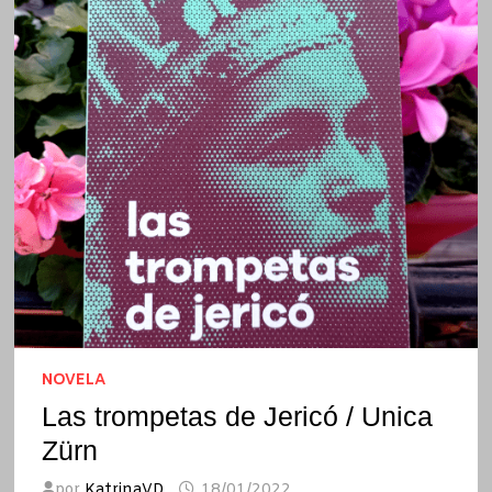
NOVELA
Las trompetas de Jericó / Unica
Zürn
por
KatrinaVD
18/01/2022