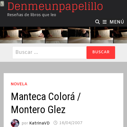
Denmeunpapelillo
Saltar
al
Reseñas de libros que leo
contenido
MENÚ
Buscar:
NOVELA
Manteca Colorá /
Montero Glez
por
KatrinaVD
16/04/2007