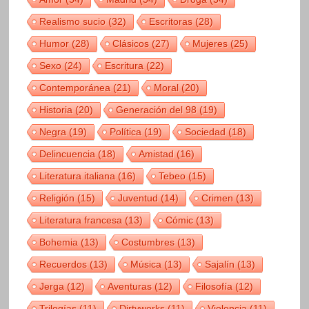
Realismo sucio
(32)
Escritoras
(28)
Humor
(28)
Clásicos
(27)
Mujeres
(25)
Sexo
(24)
Escritura
(22)
Contemporánea
(21)
Moral
(20)
Historia
(20)
Generación del 98
(19)
Negra
(19)
Política
(19)
Sociedad
(18)
Delincuencia
(18)
Amistad
(16)
Literatura italiana
(16)
Tebeo
(15)
Religión
(15)
Juventud
(14)
Crimen
(13)
Literatura francesa
(13)
Cómic
(13)
Bohemia
(13)
Costumbres
(13)
Recuerdos
(13)
Música
(13)
Sajalín
(13)
Jerga
(12)
Aventuras
(12)
Filosofía
(12)
Trilogías
(11)
Dirtyworks
(11)
Violencia
(11)