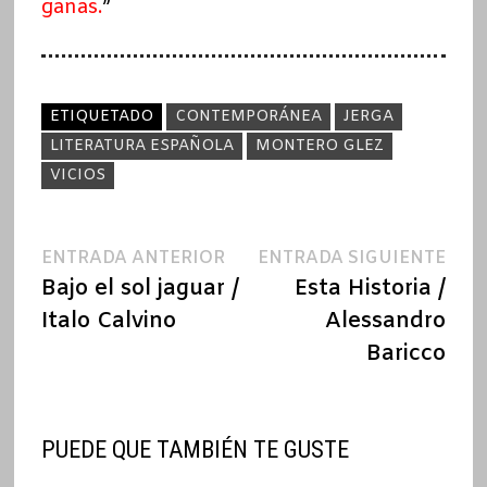
ganas.
”
ETIQUETADO
CONTEMPORÁNEA
JERGA
LITERATURA ESPAÑOLA
MONTERO GLEZ
VICIOS
Navegación
Entrada
Ent
ENTRADA ANTERIOR
ENTRADA SIGUIENTE
anterior:
sigu
Bajo el sol jaguar /
Esta Historia /
de
Italo Calvino
Alessandro
entradas
Baricco
PUEDE QUE TAMBIÉN TE GUSTE