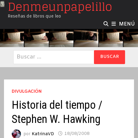
Denmeunpapelillo
Saltar
al
Reseñas de libros que leo
contenido
MENÚ
Buscar:
DIVULGACIÓN
Historia del tiempo /
Stephen W. Hawking
por
KatrinaVD
18/08/2008