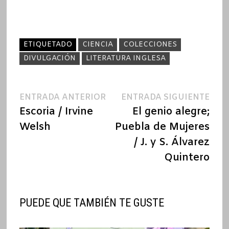
ETIQUETADO
CIENCIA
COLECCIONES
DIVULGACIÓN
LITERATURA INGLESA
Navegación
Entrada
Ent
ENTRADA ANTERIOR
ENTRADA SIGUIENTE
anterior:
sigu
Escoria / Irvine
El genio alegre;
de
Welsh
Puebla de Mujeres
entradas
/ J. y S. Álvarez
Quintero
PUEDE QUE TAMBIÉN TE GUSTE