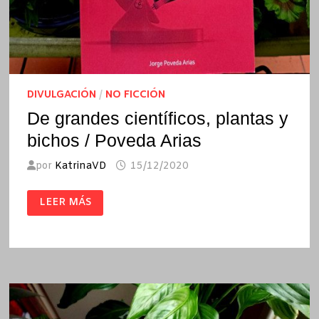
DIVULGACIÓN
/
NO FICCIÓN
De grandes científicos, plantas y
bichos / Poveda Arias
por
KatrinaVD
15/12/2020
DE
LEER MÁS
GRANDES
CIENTÍFICOS,
PLANTAS
Y
BICHOS
/
POVEDA
ARIAS