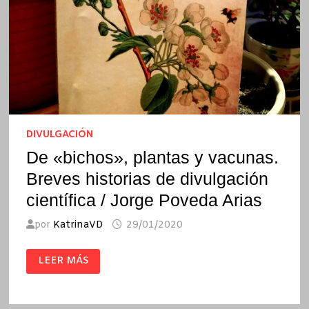
DIVULGACIÓN
De «bichos», plantas y vacunas.
Breves historias de divulgación
científica / Jorge Poveda Arias
por
KatrinaVD
29/01/2020
DE
LEER MÁS
«BICHOS»,
PLANTAS
Y
VACUNAS.
BREVES