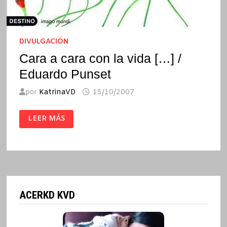
DIVULGACIÓN
Cara a cara con la vida […] /
Eduardo Punset
por
KatrinaVD
15/10/2007
CARA
LEER MÁS
A
CARA
CON
LA
VIDA
[…]
/
EDUARDO
PUNSET
ACERKD KVD