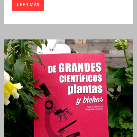
EXHALACIÓN
LEER MÁS
/
TED
CHIANG