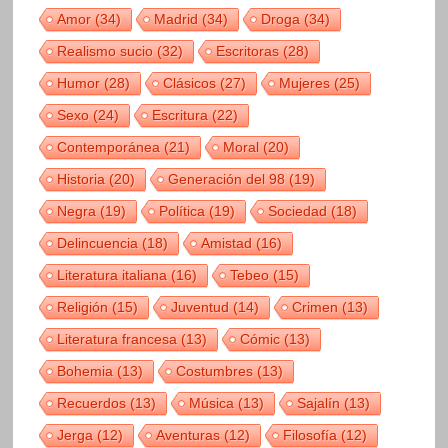
Amor
(34)
Madrid
(34)
Droga
(34)
Realismo sucio
(32)
Escritoras
(28)
Humor
(28)
Clásicos
(27)
Mujeres
(25)
Sexo
(24)
Escritura
(22)
Contemporánea
(21)
Moral
(20)
Historia
(20)
Generación del 98
(19)
Negra
(19)
Política
(19)
Sociedad
(18)
Delincuencia
(18)
Amistad
(16)
Literatura italiana
(16)
Tebeo
(15)
Religión
(15)
Juventud
(14)
Crimen
(13)
Literatura francesa
(13)
Cómic
(13)
Bohemia
(13)
Costumbres
(13)
Recuerdos
(13)
Música
(13)
Sajalín
(13)
Jerga
(12)
Aventuras
(12)
Filosofía
(12)