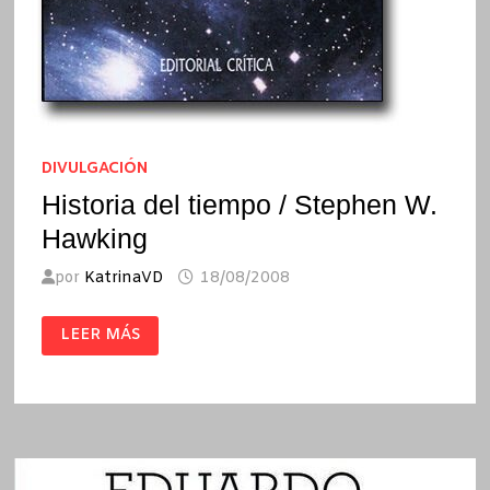
DIVULGACIÓN
Historia del tiempo / Stephen W.
Hawking
por
KatrinaVD
18/08/2008
HISTORIA
LEER MÁS
DEL
TIEMPO
/
STEPHEN
W.
HAWKING