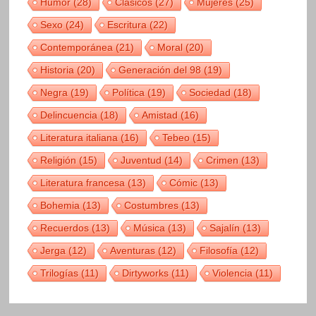
Humor
(28)
Clásicos
(27)
Mujeres
(25)
Sexo
(24)
Escritura
(22)
Contemporánea
(21)
Moral
(20)
Historia
(20)
Generación del 98
(19)
Negra
(19)
Política
(19)
Sociedad
(18)
Delincuencia
(18)
Amistad
(16)
Literatura italiana
(16)
Tebeo
(15)
Religión
(15)
Juventud
(14)
Crimen
(13)
Literatura francesa
(13)
Cómic
(13)
Bohemia
(13)
Costumbres
(13)
Recuerdos
(13)
Música
(13)
Sajalín
(13)
Jerga
(12)
Aventuras
(12)
Filosofía
(12)
Trilogías
(11)
Dirtyworks
(11)
Violencia
(11)