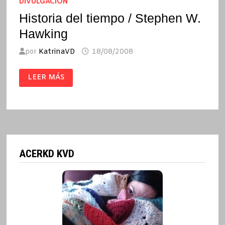
DIVULGACIÓN
Historia del tiempo / Stephen W.
Hawking
por
KatrinaVD
18/08/2008
HISTORIA
LEER MÁS
DEL
TIEMPO
/
STEPHEN
W.
HAWKING
ACERKD KVD