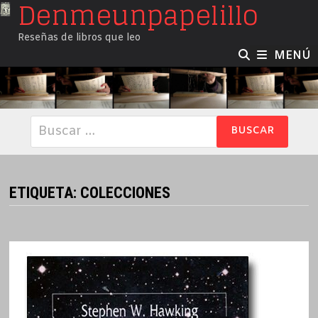
Denmeunpapelillo
Saltar
al
Reseñas de libros que leo
contenido
MENÚ
Buscar:
ETIQUETA:
COLECCIONES