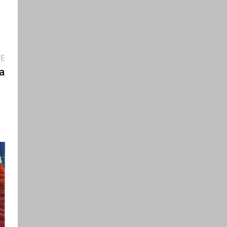
Entrada
E
siguiente:
ja