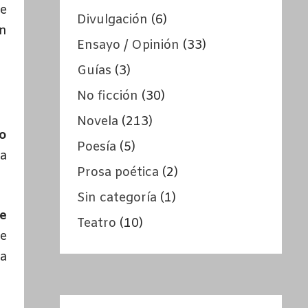
de
Divulgación
(6)
in
Ensayo / Opinión
(33)
Guías
(3)
No ficción
(30)
Novela
(213)
o
Poesía
(5)
ya
Prosa poética
(2)
Sin categoría
(1)
e
Teatro
(10)
de
ha