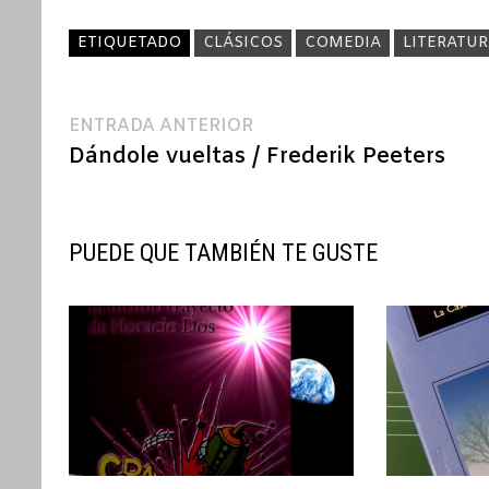
ETIQUETADO
CLÁSICOS
COMEDIA
LITERATU
Navegación
Entrada
ENTRADA ANTERIOR
anterior:
Dándole vueltas / Frederik Peeters
de
entradas
PUEDE QUE TAMBIÉN TE GUSTE