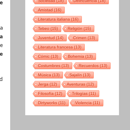
Sociedad
(18)
Delincuencia
(18)
ue
Amistad
(16)
Literatura italiana
(16)
a
Tebeo
(15)
Religión
(15)
sa
Juventud
(14)
Crimen
(13)
de
Literatura francesa
(13)
e
Cómic
(13)
Bohemia
(13)
Costumbres
(13)
Recuerdos
(13)
Música
(13)
Sajalín
(13)
d
Jerga
(12)
Aventuras
(12)
Filosofía
(12)
Trilogías
(11)
Dirtyworks
(11)
Violencia
(11)