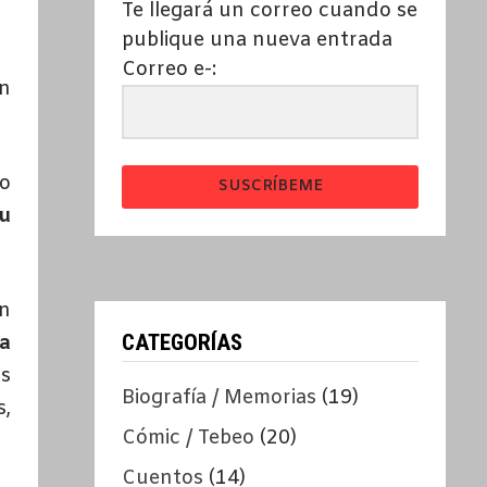
Te llegará un correo cuando se
publique una nueva entrada
Correo e-:
un
o
SUSCRÍBEME
u
en
CATEGORÍAS
ía
s
Biografía / Memorias
(19)
s,
Cómic / Tebeo
(20)
Cuentos
(14)