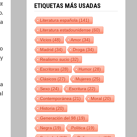
a
:
ETIQUETAS MÁS USADAS
o.
Literatura española
(141)
ja
Literatura estadounidense
(60)
Vicios
(48)
Amor
(34)
no
Madrid
(34)
Droga
(34)
oy
Realismo sucio
(32)
Escritoras
(28)
Humor
(28)
Clásicos
(27)
Mujeres
(25)
va
Sexo
(24)
Escritura
(22)
al
Contemporánea
(21)
Moral
(20)
Historia
(20)
Generación del 98
(19)
Negra
(19)
Política
(19)