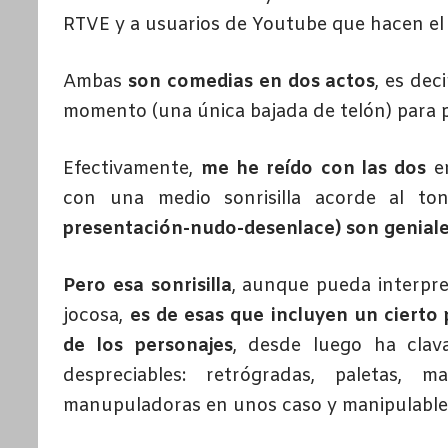
RTVE y a usuarios de Youtube que hacen el f
Ambas
son comedias en dos actos
, es dec
momento (una única bajada de telón) para po
Efectivamente,
me he reído con las dos
en
con una medio sonrisilla acorde al t
presentación-nudo-desenlace) son genial
Pero esa sonrisilla
, aunque pueda interpre
jocosa,
es de esas que incluyen un cierto 
de los personajes
, desde luego ha clav
despreciables: retrógradas, paletas, mac
manupuladoras en unos caso y manipulables