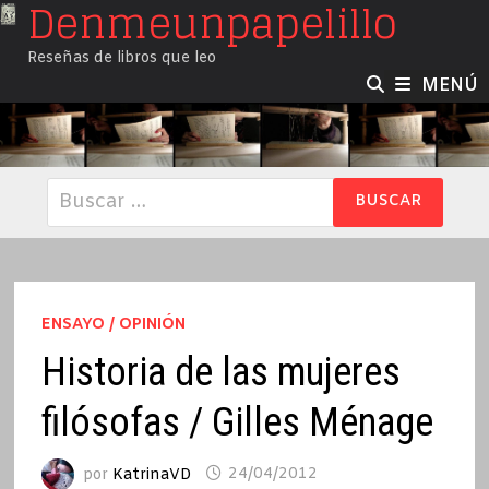
Denmeunpapelillo
Saltar
al
Reseñas de libros que leo
contenido
MENÚ
Buscar:
ENSAYO / OPINIÓN
Historia de las mujeres
filósofas / Gilles Ménage
por
KatrinaVD
24/04/2012