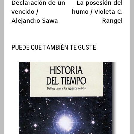
anterior:
sigu
Declaración de un
La posesión del
de
vencido /
humo / Violeta C.
entradas
Alejandro Sawa
Rangel
PUEDE QUE TAMBIÉN TE GUSTE