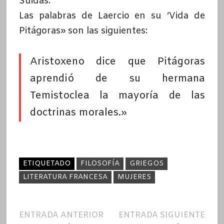
Suidas.
Las palabras de Laercio en su ‘Vida de
Pitágoras» son las siguientes:
Aristoxeno dice que Pitágoras
aprendió de su hermana
Temistoclea la mayoría de las
doctrinas morales.»
ETIQUETADO
FILOSOFÍA
GRIEGOS
LITERATURA FRANCESA
MUJERES
Navegación
Entrada
Ent
ENTRADA ANTERIOR
ENTRADA SIGUIENTE