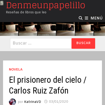
Denmeunpapelillo
Saltar
al
Reseñas de libros que leo
contenido
MENÚ
Buscar:
NOVELA
El prisionero del cielo /
Carlos Ruiz Zafón
por
KatrinaVD
03/01/2020