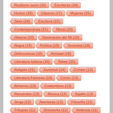
Realismo sucio
(32)
Escritoras
(28)
Humor
(28)
Clásicos
(27)
Mujeres
(25)
Sexo
(24)
Escritura
(22)
Contemporánea
(21)
Moral
(20)
Historia
(20)
Generación del 98
(19)
Negra
(19)
Política
(19)
Sociedad
(18)
Delincuencia
(18)
Amistad
(16)
Literatura italiana
(16)
Tebeo
(15)
Religión
(15)
Juventud
(14)
Crimen
(13)
Literatura francesa
(13)
Cómic
(13)
Bohemia
(13)
Costumbres
(13)
Recuerdos
(13)
Música
(13)
Sajalín
(13)
Jerga
(12)
Aventuras
(12)
Filosofía
(12)
Trilogías
(11)
Dirtyworks
(11)
Violencia
(11)