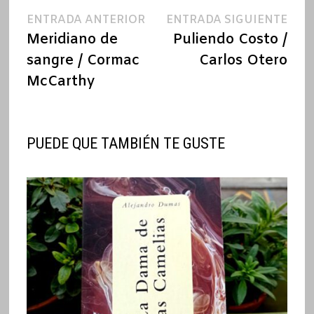
Navegación
Entrada
Ent
ENTRADA ANTERIOR
ENTRADA SIGUIENTE
anterior:
sigu
Meridiano de
Puliendo Costo /
de
sangre / Cormac
Carlos Otero
entradas
McCarthy
PUEDE QUE TAMBIÉN TE GUSTE