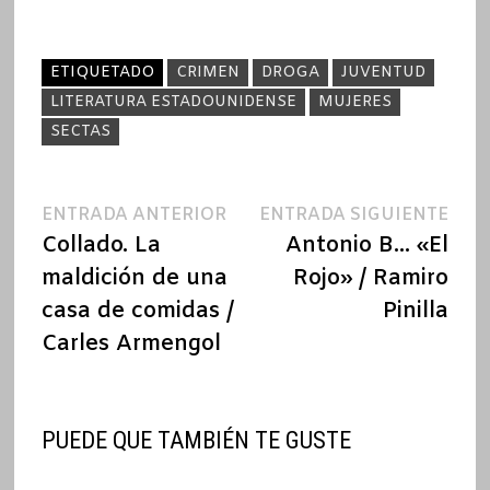
ETIQUETADO
CRIMEN
DROGA
JUVENTUD
LITERATURA ESTADOUNIDENSE
MUJERES
SECTAS
Navegación
Entrada
Ent
ENTRADA ANTERIOR
ENTRADA SIGUIENTE
anterior:
sigu
Collado. La
Antonio B… «El
de
maldición de una
Rojo» / Ramiro
entradas
casa de comidas /
Pinilla
Carles Armengol
PUEDE QUE TAMBIÉN TE GUSTE