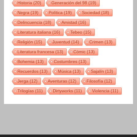
Historia
(20)
Generación del 98
(19)
Negra
(19)
Política
(19)
Sociedad
(18)
Delincuencia
(18)
Amistad
(16)
Literatura italiana
(16)
Tebeo
(15)
Religión
(15)
Juventud
(14)
Crimen
(13)
Literatura francesa
(13)
Cómic
(13)
Bohemia
(13)
Costumbres
(13)
Recuerdos
(13)
Música
(13)
Sajalín
(13)
Jerga
(12)
Aventuras
(12)
Filosofía
(12)
Trilogías
(11)
Dirtyworks
(11)
Violencia
(11)