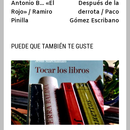
anterior:
sigu
Antonio B… «El
Después de la
de
Rojo» / Ramiro
derrota / Paco
entradas
Pinilla
Gómez Escribano
PUEDE QUE TAMBIÉN TE GUSTE