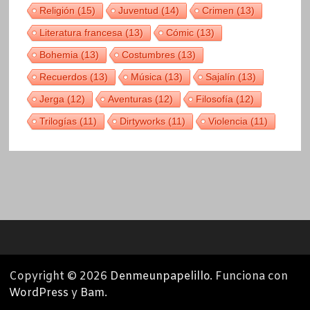
Religión
(15)
Juventud
(14)
Crimen
(13)
Literatura francesa
(13)
Cómic
(13)
Bohemia
(13)
Costumbres
(13)
Recuerdos
(13)
Música
(13)
Sajalín
(13)
Jerga
(12)
Aventuras
(12)
Filosofía
(12)
Trilogías
(11)
Dirtyworks
(11)
Violencia
(11)
Copyright © 2026
Denmeunpapelillo
. Funciona con
WordPress
y
Bam
.