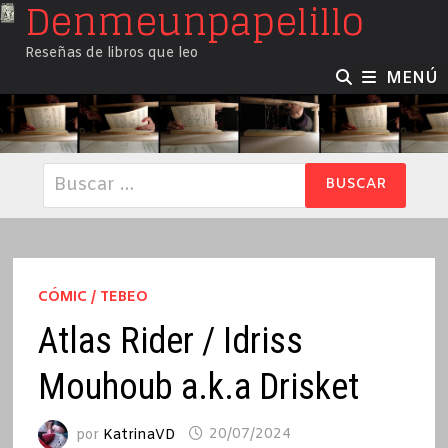
Denmeunpapelillo
Saltar
al
Reseñas de libros que leo
contenido
MENÚ
Buscar:
CÓMIC / TEBEO
Atlas Rider / Idriss
Mouhoub a.k.a Drisket
por
KatrinaVD
20/07/2024