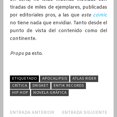
tiradas de miles de ejemplares, publicadas
por editoriales pros, a las que
este
cómic
no tiene nada que envidiar. Tanto desde el
punto de vista del contenido como del
continente.
Props
pa esto.
ETIQUETADO
APOCALIPSIS
ATLAS RIDER
CRÍTICA
DRISKET
ENTIK RECORDS
HIP HOP
NOVELA GRÁFICA
Navegación
Entrada
Ent
ENTRADA ANTERIOR
ENTRADA SIGUIENTE