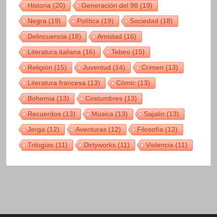
Historia
(20)
Generación del 98
(19)
Negra
(19)
Política
(19)
Sociedad
(18)
Delincuencia
(18)
Amistad
(16)
Literatura italiana
(16)
Tebeo
(15)
Religión
(15)
Juventud
(14)
Crimen
(13)
Literatura francesa
(13)
Cómic
(13)
Bohemia
(13)
Costumbres
(13)
Recuerdos
(13)
Música
(13)
Sajalín
(13)
Jerga
(12)
Aventuras
(12)
Filosofía
(12)
Trilogías
(11)
Dirtyworks
(11)
Violencia
(11)