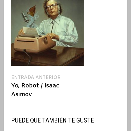
Navegación
Entrada
ENTRADA ANTERIOR
anterior:
Yo, Robot / Isaac
de
Asimov
entradas
PUEDE QUE TAMBIÉN TE GUSTE